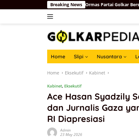
Skip
Depan
Basri Baco Ajak Ormas Partai Golkar Bersatu dan 
Breaking News
to
content
Home
Slipi
Nusantara
L
Home
Eksekutif
Kabinet
Kabinet
,
Eksekutif
Ace Hasan Syadzily S
dan Jurnalis Gaza yan
RI Diapresiasi
Admin
23 May 2026