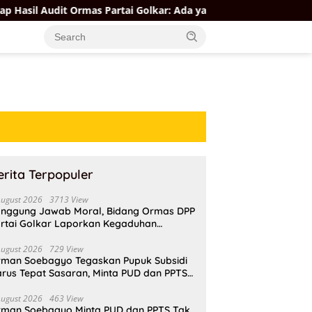
udit Ormas Partai Golkar: Ada yang Kuat, Ada yang “Parah”
erita Terpopuler
August 2026
3713 View
nggung Jawab Moral, Bidang Ormas DPP
rtai Golkar Laporkan Kegaduhan
ternal AMPI ke Ketum Bahlil Lahadalia
August 2026
729 View
rman Soebagyo Tegaskan Pupuk Subsidi
rus Tepat Sasaran, Minta PUD dan PPTS
pat Perlindungan Hukum
August 2026
463 View
rman Soebagyo Minta PUD dan PPTS Tak