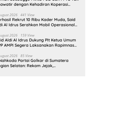
awatir dengan Kehadiran Koperasi
rah Putih
August 2026
441 View
rhasil Rekrut 10 Ribu Kader Muda, Said
di Al Idrus Serahkan Mobil Operasional
tuk AMPG Jakarta
August 2026
159 View
id Aldi Al Idrus Dukung Plt Ketua Umum
P AMPI Segera Laksanakan Rapimnas
an Munas X
August 2026
85 View
Nahkoda Partai Golkar di Sumatera
gian Selatan: Rekam Jejak,
epemimpinan, dan Komitmen Membangun
rtai