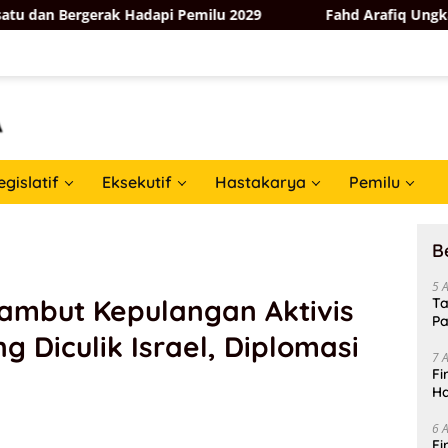
Bergerak Hadapi Pemilu 2029
Fahd Arafiq Ungkap Hasil A
egislatif
Eksekutif
Hastakarya
Pemilu
B
5 
ambut Kepulangan Aktivis
Ta
Pa
g Diculik Israel, Diplomasi
In
7 
Fi
Ha
Da
6 
Fi