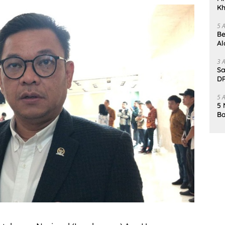
Kh
Me
5 
Be
Al
Un
3 
Sa
DP
d
5 
5 
Ba
K
Pa