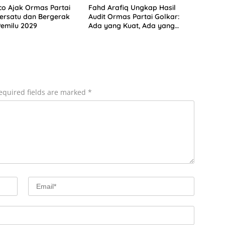
co Ajak Ormas Partai
Fahd Arafiq Ungkap Hasil
ersatu dan Bergerak
Audit Ormas Partai Golkar:
emilu 2029
Ada yang Kuat, Ada yang
“Parah”
equired fields are marked
*