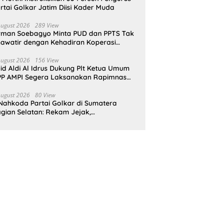
rtai Golkar Jatim Diisi Kader Muda
August 2026
289 View
rman Soebagyo Minta PUD dan PPTS Tak
awatir dengan Kehadiran Koperasi
rah Putih
August 2026
156 View
id Aldi Al Idrus Dukung Plt Ketua Umum
P AMPI Segera Laksanakan Rapimnas
an Munas X
August 2026
80 View
Nahkoda Partai Golkar di Sumatera
gian Selatan: Rekam Jejak,
epemimpinan, dan Komitmen Membangun
rtai