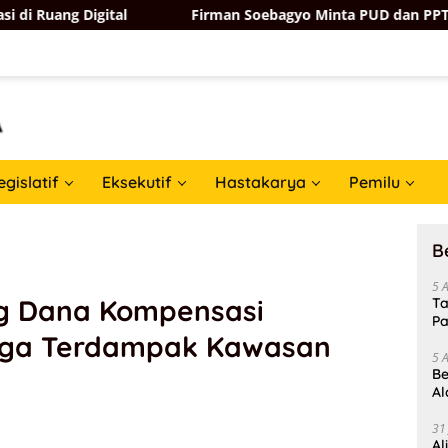
al
Firman Soebagyo Minta PUD dan PPTS Tak Khawatir d
egislatif
Eksekutif
Hastakarya
Pemilu
B
5 
g Dana Kompensasi
Ta
Pa
rga Terdampak Kawasan
In
5 
Be
Al
Un
31
Al