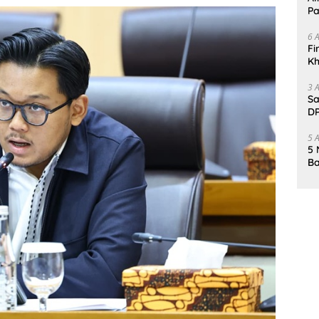
Pa
6 
Fi
Kh
Me
3 
Sa
DP
d
5 
5 
Ba
K
Pa