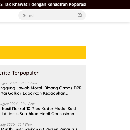
engan Kehadiran Koperasi Merah Putih
Firman Soebagy
erita Terpopuler
August 2026
3643 View
nggung Jawab Moral, Bidang Ormas DPP
rtai Golkar Laporkan Kegaduhan
ternal AMPI ke Ketum Bahlil Lahadalia
August 2026
391 View
rhasil Rekrut 10 Ribu Kader Muda, Said
di Al Idrus Serahkan Mobil Operasional
tuk AMPG Jakarta
 July 2026
364 View
i Mufthi Instruksikan 60 Persen Pengurus