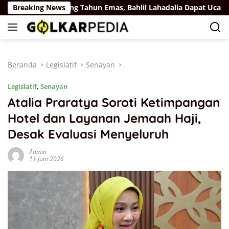
Langsung
Breaking News
Ulang Tahun Emas, Bahlil Lahadalia Dapat Ucapan dan 
ke
konten
Beranda
Legislatif
Senayan
Legislatif
,
Senayan
Atalia Praratya Soroti Ketimpangan
Hotel dan Layanan Jemaah Haji,
Desak Evaluasi Menyeluruh
Admin
11 Juni 2026