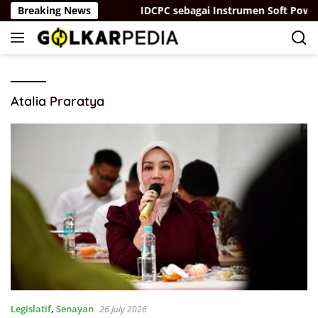
Skip
da yang “Parah”
Breaking News
IDCPC sebagai Instrumen Soft Power D
to
content
Atalia Praratya
Legislatif
,
Senayan
26 July 2026