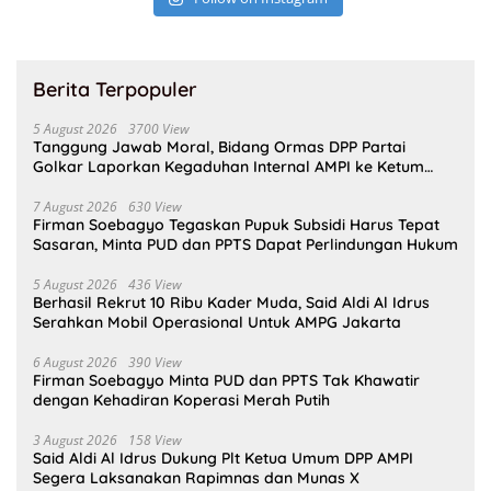
Berita Terpopuler
5 August 2026
3700 View
Tanggung Jawab Moral, Bidang Ormas DPP Partai
Golkar Laporkan Kegaduhan Internal AMPI ke Ketum
Bahlil Lahadalia
7 August 2026
630 View
Firman Soebagyo Tegaskan Pupuk Subsidi Harus Tepat
Sasaran, Minta PUD dan PPTS Dapat Perlindungan Hukum
5 August 2026
436 View
Berhasil Rekrut 10 Ribu Kader Muda, Said Aldi Al Idrus
Serahkan Mobil Operasional Untuk AMPG Jakarta
6 August 2026
390 View
Firman Soebagyo Minta PUD dan PPTS Tak Khawatir
dengan Kehadiran Koperasi Merah Putih
3 August 2026
158 View
Said Aldi Al Idrus Dukung Plt Ketua Umum DPP AMPI
Segera Laksanakan Rapimnas dan Munas X