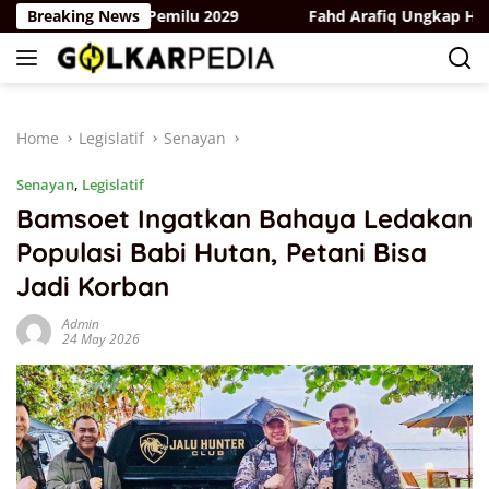
Skip
rgerak Hadapi Pemilu 2029
Breaking News
Fahd Arafiq Ungkap Hasil Aud
to
content
Home
Legislatif
Senayan
Senayan
,
Legislatif
Bamsoet Ingatkan Bahaya Ledakan
Populasi Babi Hutan, Petani Bisa
Jadi Korban
Admin
24 May 2026