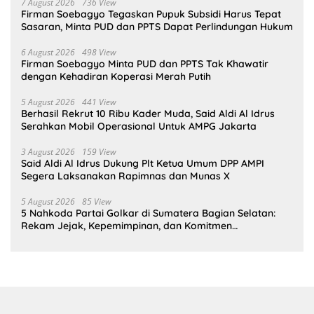
7 August 2026
736 View
Firman Soebagyo Tegaskan Pupuk Subsidi Harus Tepat
Sasaran, Minta PUD dan PPTS Dapat Perlindungan Hukum
6 August 2026
498 View
Firman Soebagyo Minta PUD dan PPTS Tak Khawatir
dengan Kehadiran Koperasi Merah Putih
5 August 2026
441 View
Berhasil Rekrut 10 Ribu Kader Muda, Said Aldi Al Idrus
Serahkan Mobil Operasional Untuk AMPG Jakarta
3 August 2026
159 View
Said Aldi Al Idrus Dukung Plt Ketua Umum DPP AMPI
Segera Laksanakan Rapimnas dan Munas X
5 August 2026
85 View
5 Nahkoda Partai Golkar di Sumatera Bagian Selatan:
Rekam Jejak, Kepemimpinan, dan Komitmen
Membangun Partai