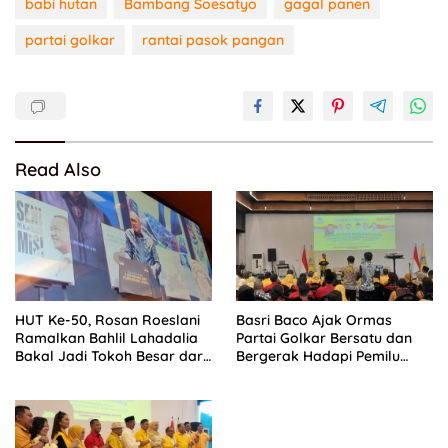
babi hutan
Bambang Soesatyo
gagal panen
partai golkar
rantai pasok pangan
Read Also
HUT Ke-50, Rosan Roeslani
Basri Baco Ajak Ormas
Ramalkan Bahlil Lahadalia
Partai Golkar Bersatu dan
Bakal Jadi Tokoh Besar dari
Bergerak Hadapi Pemilu
Timur di Masa Depan
2029