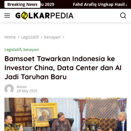
Skip
 Hadapi Pemilu 2029
Breaking News
Fahd Arafiq Ungkap Hasil Audit Orm
to
content
Home
Legislatif
Senayan
Legislatif
,
Senayan
Bamsoet Tawarkan Indonesia ke
Investor China, Data Center dan AI
Jadi Taruhan Baru
Admin
28 May 2026