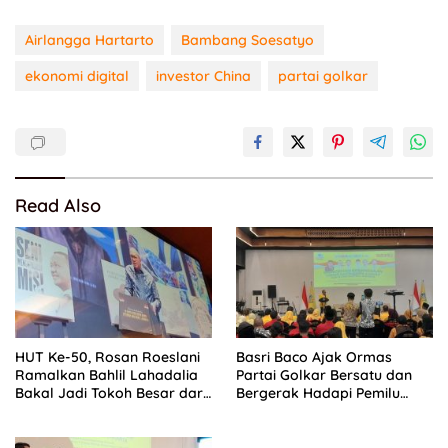
Airlangga Hartarto
Bambang Soesatyo
ekonomi digital
investor China
partai golkar
Read Also
HUT Ke-50, Rosan Roeslani
Basri Baco Ajak Ormas
Ramalkan Bahlil Lahadalia
Partai Golkar Bersatu dan
Bakal Jadi Tokoh Besar dari
Bergerak Hadapi Pemilu
Timur di Masa Depan
2029