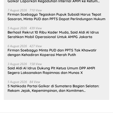
Golkar Laporkan Kegaduhan Internal AMPI ke Ketum
Bahlil Lahadalia
7 August 2026
710 View
Firman Soebagyo Tegaskan Pupuk Subsidi Harus Tepat
Sasaran, Minta PUD dan PPTS Dapat Perlindungan Hukum
5 August 2026
439 View
Berhasil Rekrut 10 Ribu Kader Muda, Said Aldi Al Idrus
Serahkan Mobil Operasional Untuk AMPG Jakarta
6 August 2026
427 View
Firman Soebagyo Minta PUD dan PPTS Tak Khawatir
dengan Kehadiran Koperasi Merah Putih
3 August 2026
158 View
Said Aldi Al Idrus Dukung Plt Ketua Umum DPP AMPI
Segera Laksanakan Rapimnas dan Munas X
5 August 2026
84 View
5 Nahkoda Partai Golkar di Sumatera Bagian Selatan:
Rekam Jejak, Kepemimpinan, dan Komitmen
Membangun Partai