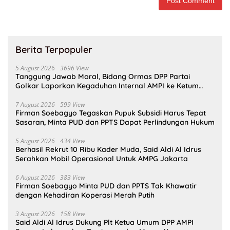
Berita Terpopuler
5 August 2026
3696 View
Tanggung Jawab Moral, Bidang Ormas DPP Partai
Golkar Laporkan Kegaduhan Internal AMPI ke Ketum
Bahlil Lahadalia
7 August 2026
599 View
Firman Soebagyo Tegaskan Pupuk Subsidi Harus Tepat
Sasaran, Minta PUD dan PPTS Dapat Perlindungan Hukum
5 August 2026
434 View
Berhasil Rekrut 10 Ribu Kader Muda, Said Aldi Al Idrus
Serahkan Mobil Operasional Untuk AMPG Jakarta
6 August 2026
383 View
Firman Soebagyo Minta PUD dan PPTS Tak Khawatir
dengan Kehadiran Koperasi Merah Putih
3 August 2026
158 View
Said Aldi Al Idrus Dukung Plt Ketua Umum DPP AMPI