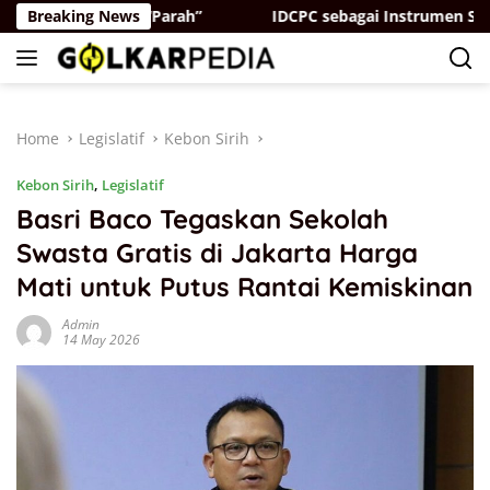
Skip
at, Ada yang “Parah”
Breaking News
IDCPC sebagai Instrumen Soft Po
to
content
Home
Legislatif
Kebon Sirih
Kebon Sirih
,
Legislatif
Basri Baco Tegaskan Sekolah
Swasta Gratis di Jakarta Harga
Mati untuk Putus Rantai Kemiskinan
Admin
14 May 2026