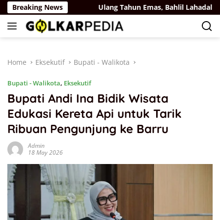
Skip
i Belaya Rus
Breaking News
Ulang Tahun Emas, Bahlil Lahadalia Dapat
to
content
Home
Eksekutif
Bupati - Walikota
Bupati - Walikota
,
Eksekutif
Bupati Andi Ina Bidik Wisata
Edukasi Kereta Api untuk Tarik
Ribuan Pengunjung ke Barru
Admin
18 May 2026