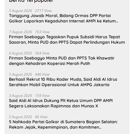
5 August 2026
3717 View
Tanggung Jawab Moral, Bidang Ormas DPP Partai
Golkar Laporkan Kegaduhan Internal AMPI ke Ketum
Bahlil Lahadalia
7 August 2026
763 View
Firman Soebagyo Tegaskan Pupuk Subsidi Harus Tepat
Sasaran, Minta PUD dan PPTS Dapat Perlindungan Hukum
6 August 2026
564 View
Firman Soebagyo Minta PUD dan PPTS Tak Khawatir
dengan Kehadiran Koperasi Merah Putih
5 August 2026
446 View
Berhasil Rekrut 10 Ribu Kader Muda, Said Aldi Al Idrus
Serahkan Mobil Operasional Untuk AMPG Jakarta
3 August 2026
159 View
Said Aldi Al Idrus Dukung Plt Ketua Umum DPP AMPI
Segera Laksanakan Rapimnas dan Munas X
5 August 2026
86 View
5 Nahkoda Partai Golkar di Sumatera Bagian Selatan:
Rekam Jejak, Kepemimpinan, dan Komitmen
Membangun Partai