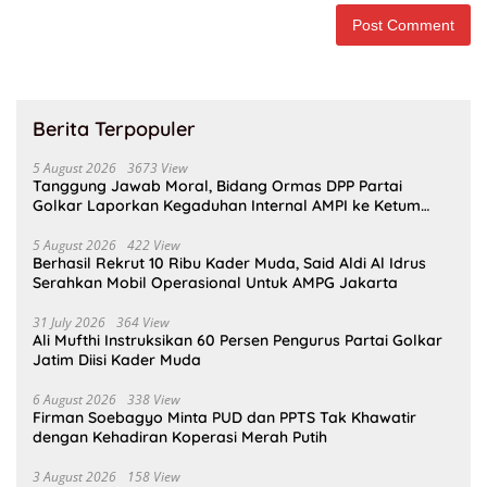
Berita Terpopuler
5 August 2026
3673 View
Tanggung Jawab Moral, Bidang Ormas DPP Partai
Golkar Laporkan Kegaduhan Internal AMPI ke Ketum
Bahlil Lahadalia
5 August 2026
422 View
Berhasil Rekrut 10 Ribu Kader Muda, Said Aldi Al Idrus
Serahkan Mobil Operasional Untuk AMPG Jakarta
31 July 2026
364 View
Ali Mufthi Instruksikan 60 Persen Pengurus Partai Golkar
Jatim Diisi Kader Muda
6 August 2026
338 View
Firman Soebagyo Minta PUD dan PPTS Tak Khawatir
dengan Kehadiran Koperasi Merah Putih
3 August 2026
158 View