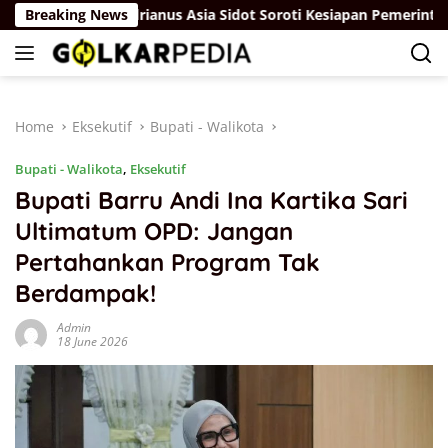
Skip
m
Breaking News
Adrianus Asia Sidot Soroti Kesiapan Pemerintah Hada
to
content
Home
Eksekutif
Bupati - Walikota
Bupati - Walikota
,
Eksekutif
Bupati Barru Andi Ina Kartika Sari
Ultimatum OPD: Jangan
Pertahankan Program Tak
Berdampak!
Admin
18 June 2026