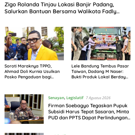
Zigo Rolanda Tinjau Lokasi Banjir Padang,
Salurkan Bantuan Bersama Walikota Fadly
Amran
Soroti Maraknya TPPO,
Lele Bandung Tembus Pasar
Ahmad Doli Kurnia Usulkan
Taiwan, Dadang M Naser:
Posko Pengaduan bagi
Bukti Produk Lokal Berdaya
Korban Perdagangan Orang
Saing Global
Senayan
,
Legislatif
7 Agustus 2026
Firman Soebagyo Tegaskan Pupuk
Subsidi Harus Tepat Sasaran, Minta
PUD dan PPTS Dapat Perlindungan
Hukum