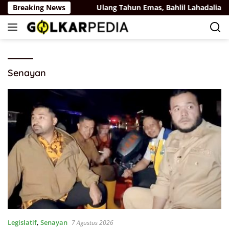
Langsung
ai Belaya Rus
Breaking News
Ulang Tahun Emas, Bahlil Lahadalia Dapa
ke
konten
Senayan
Legislatif
,
Senayan
7 Agustus 2026