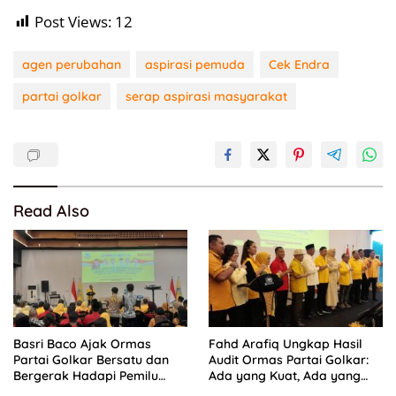
Post Views:
12
agen perubahan
aspirasi pemuda
Cek Endra
partai golkar
serap aspirasi masyarakat
Read Also
Basri Baco Ajak Ormas
Fahd Arafiq Ungkap Hasil
Partai Golkar Bersatu dan
Audit Ormas Partai Golkar:
Bergerak Hadapi Pemilu
Ada yang Kuat, Ada yang
2029
“Parah”