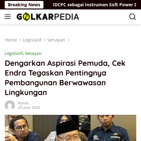
Skip
ng “Parah”
Breaking News
IDCPC sebagai Instrumen Soft Power Diplom
to
content
Home
Legislatif
Senayan
Legislatif
,
Senayan
Dengarkan Aspirasi Pemuda, Cek
Endra Tegaskan Pentingnya
Pembangunan Berwawasan
Lingkungan
Admin
20 June 2026