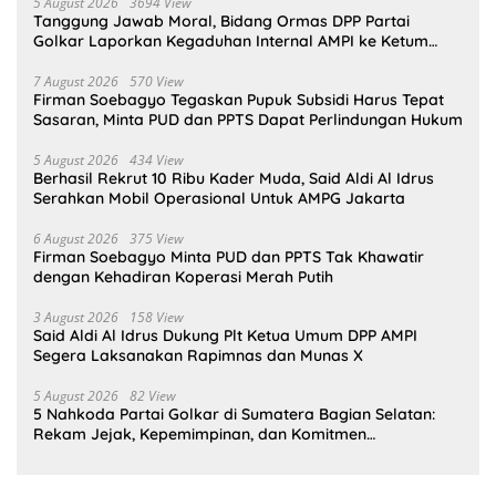
5 August 2026
3694 View
Tanggung Jawab Moral, Bidang Ormas DPP Partai
Golkar Laporkan Kegaduhan Internal AMPI ke Ketum
Bahlil Lahadalia
7 August 2026
570 View
Firman Soebagyo Tegaskan Pupuk Subsidi Harus Tepat
Sasaran, Minta PUD dan PPTS Dapat Perlindungan Hukum
5 August 2026
434 View
Berhasil Rekrut 10 Ribu Kader Muda, Said Aldi Al Idrus
Serahkan Mobil Operasional Untuk AMPG Jakarta
6 August 2026
375 View
Firman Soebagyo Minta PUD dan PPTS Tak Khawatir
dengan Kehadiran Koperasi Merah Putih
3 August 2026
158 View
Said Aldi Al Idrus Dukung Plt Ketua Umum DPP AMPI
Segera Laksanakan Rapimnas dan Munas X
5 August 2026
82 View
5 Nahkoda Partai Golkar di Sumatera Bagian Selatan:
Rekam Jejak, Kepemimpinan, dan Komitmen
Membangun Partai