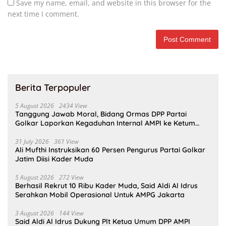
Save my name, email, and website in this browser for the
next time I comment.
Berita Terpopuler
5 August 2026
2434 View
Tanggung Jawab Moral, Bidang Ormas DPP Partai
Golkar Laporkan Kegaduhan Internal AMPI ke Ketum
Bahlil Lahadalia
31 July 2026
361 View
Ali Mufthi Instruksikan 60 Persen Pengurus Partai Golkar
Jatim Diisi Kader Muda
5 August 2026
272 View
Berhasil Rekrut 10 Ribu Kader Muda, Said Aldi Al Idrus
Serahkan Mobil Operasional Untuk AMPG Jakarta
3 August 2026
144 View
Said Aldi Al Idrus Dukung Plt Ketua Umum DPP AMPI