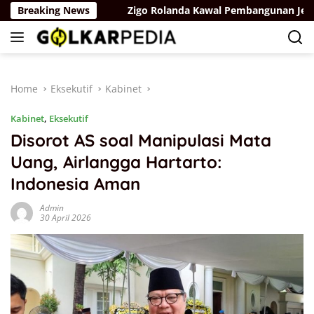
Skip
 Energi RI
Breaking News
Zigo Rolanda Kawal Pembangunan Jembatan Ka
to
content
Home
Eksekutif
Kabinet
Kabinet
,
Eksekutif
Disorot AS soal Manipulasi Mata
Uang, Airlangga Hartarto:
Indonesia Aman
Admin
30 April 2026