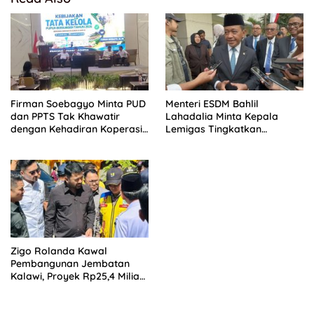
Firman Soebagyo Minta PUD
Menteri ESDM Bahlil
dan PPTS Tak Khawatir
Lahadalia Minta Kepala
dengan Kehadiran Koperasi
Lemigas Tingkatkan
Merah Putih
Produktivitas demi Perkuat
Ketahanan Energi RI
Zigo Rolanda Kawal
Pembangunan Jembatan
Kalawi, Proyek Rp25,4 Miliar
Segera Masuk Tahap
Konstruksi