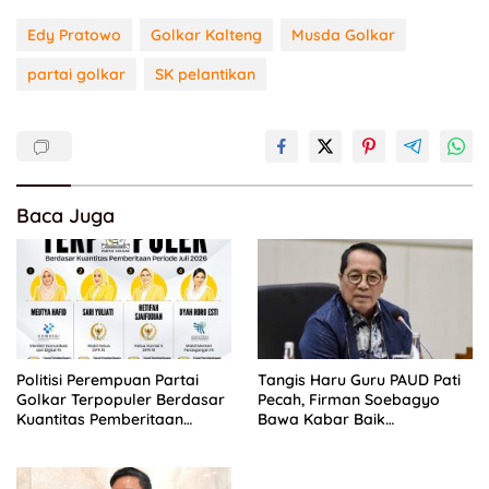
Edy Pratowo
Golkar Kalteng
Musda Golkar
partai golkar
SK pelantikan
Baca Juga
Politisi Perempuan Partai
Tangis Haru Guru PAUD Pati
Golkar Terpopuler Berdasar
Pecah, Firman Soebagyo
Kuantitas Pemberitaan
Bawa Kabar Baik
Periode Juli 2026
Perjuangan di RUU Sisdiknas