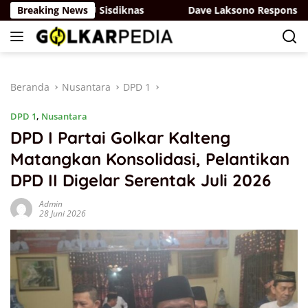
Langsung
angan di RUU Sisdiknas
Breaking News
Dave Laksono Respons Isu Nor
ke
konten
Beranda
Nusantara
DPD 1
DPD 1
,
Nusantara
DPD I Partai Golkar Kalteng
Matangkan Konsolidasi, Pelantikan
DPD II Digelar Serentak Juli 2026
Admin
28 Juni 2026