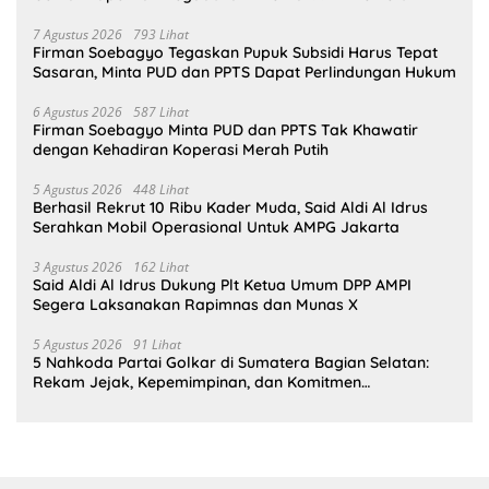
Bahlil Lahadalia
7 Agustus 2026
793 Lihat
Firman Soebagyo Tegaskan Pupuk Subsidi Harus Tepat
Sasaran, Minta PUD dan PPTS Dapat Perlindungan Hukum
6 Agustus 2026
587 Lihat
Firman Soebagyo Minta PUD dan PPTS Tak Khawatir
dengan Kehadiran Koperasi Merah Putih
5 Agustus 2026
448 Lihat
Berhasil Rekrut 10 Ribu Kader Muda, Said Aldi Al Idrus
Serahkan Mobil Operasional Untuk AMPG Jakarta
3 Agustus 2026
162 Lihat
Said Aldi Al Idrus Dukung Plt Ketua Umum DPP AMPI
Segera Laksanakan Rapimnas dan Munas X
5 Agustus 2026
91 Lihat
5 Nahkoda Partai Golkar di Sumatera Bagian Selatan:
Rekam Jejak, Kepemimpinan, dan Komitmen
Membangun Partai