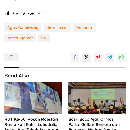
Post Views:
30
Agus Gumiwang
air mineral
Menperin
partai golkar
SNI
Read Also
HUT Ke-50, Rosan Roeslani
Basri Baco Ajak Ormas
Ramalkan Bahlil Lahadalia
Partai Golkar Bersatu dan
Bakal Jadi Tokoh Besar dari
Bergerak Hadapi Pemilu