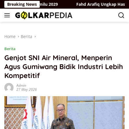
Skip
rak Hadapi Pemilu 2029
Breaking News
Fahd Arafiq Ungkap Hasil Audit 
to
content
Home
Berita
Berita
Genjot SNI Air Mineral, Menperin
Agus Gumiwang Bidik Industri Lebih
Kompetitif
Admin
27 May 2026