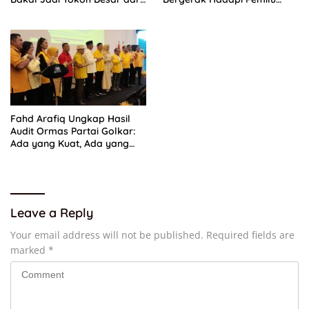
Timur di Masa Depan
2029
Fahd Arafiq Ungkap Hasil
Audit Ormas Partai Golkar:
Ada yang Kuat, Ada yang
“Parah”
Leave a Reply
Your email address will not be published.
Required fields are
marked
*