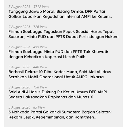
5 August 2026
3712 View
Tanggung Jawab Moral, Bidang Ormas DPP Partai
Golkar Laporkan Kegaduhan Internal AMPI ke Ketum
Bahlil Lahadalia
7 August 2026
726 View
Firman Soebagyo Tegaskan Pupuk Subsidi Harus Tepat
Sasaran, Minta PUD dan PPTS Dapat Perlindungan Hukum
6 August 2026
455 View
Firman Soebagyo Minta PUD dan PPTS Tak Khawatir
dengan Kehadiran Koperasi Merah Putih
5 August 2026
440 View
Berhasil Rekrut 10 Ribu Kader Muda, Said Aldi Al Idrus
Serahkan Mobil Operasional Untuk AMPG Jakarta
3 August 2026
158 View
Said Aldi Al Idrus Dukung Plt Ketua Umum DPP AMPI
Segera Laksanakan Rapimnas dan Munas X
5 August 2026
85 View
5 Nahkoda Partai Golkar di Sumatera Bagian Selatan:
Rekam Jejak, Kepemimpinan, dan Komitmen
Membangun Partai