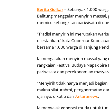
Berita Golkar
– Sebanyak 1.000 warga
Belitung menggelar menyirih massal, 
memicu kebangkitan pariwisata di daer
“Tradisi menyirih ini merupakan wari
dilestarikan,” kata Gubernur Kepulauan
bersama 1.000 warga di Tanjung Pend
Ia mengatakan menyirih massal yang d
rangkaian Festival Budaya Napak Sir
pariwisata dan perekonomian masyarak
“Menyirih tidak hanya menjadi bagian 
makna silaturahmi, penghormatan da
ujarnya, dikutip dari
Antaranews
.
Ia mengajak generasi muda untuk tur