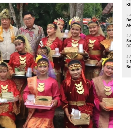
Kh
Me
5 
Be
Al
Un
3 
Sa
DP
d
5 
5 
Ba
K
Pa