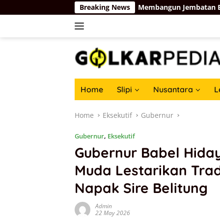
Skip
ma Kosgoro 1957
Breaking News
Membangun Jembatan Baru Partai Golk
to
content
Home
Slipi
Nusantara
L
Home
Eksekutif
Gubernur
Gubernur
,
Eksekutif
Gubernur Babel Hiday
Muda Lestarikan Tradi
Napak Sire Belitung
Admin
22 May 2026