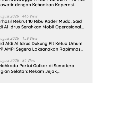
awatir dengan Kehadiran Koperasi
rah Putih
August 2026
445 View
rhasil Rekrut 10 Ribu Kader Muda, Said
di Al Idrus Serahkan Mobil Operasional
tuk AMPG Jakarta
August 2026
159 View
id Aldi Al Idrus Dukung Plt Ketua Umum
P AMPI Segera Laksanakan Rapimnas
an Munas X
August 2026
86 View
Nahkoda Partai Golkar di Sumatera
gian Selatan: Rekam Jejak,
epemimpinan, dan Komitmen Membangun
rtai