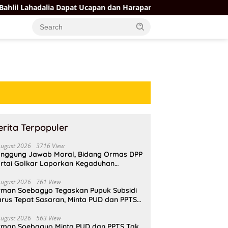
ia Dapat Ucapan dan Harapan Dari Sejumlah Pengurus DPP Partai
erita Terpopuler
August 2026
3716 View
nggung Jawab Moral, Bidang Ormas DPP
rtai Golkar Laporkan Kegaduhan
ternal AMPI ke Ketum Bahlil Lahadalia
August 2026
761 View
rman Soebagyo Tegaskan Pupuk Subsidi
rus Tepat Sasaran, Minta PUD dan PPTS
pat Perlindungan Hukum
August 2026
563 View
rman Soebagyo Minta PUD dan PPTS Tak