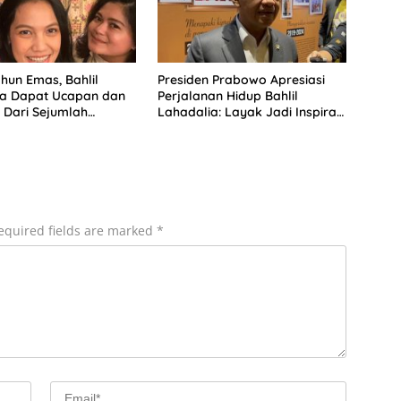
hun Emas, Bahlil
Presiden Prabowo Apresiasi
ia Dapat Ucapan dan
Perjalanan Hidup Bahlil
Dari Sejumlah
Lahadalia: Layak Jadi Inspirasi
 DPP Partai Golkar
bagi Anak Muda Indonesia
equired fields are marked
*