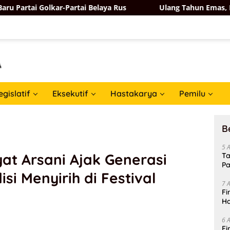
ar-Partai Belaya Rus
Ulang Tahun Emas, Bahlil Lahadal
egislatif
Eksekutif
Hastakarya
Pemilu
B
5 
at Arsani Ajak Generasi
Ta
Pa
si Menyirih di Festival
In
7 
Fi
Ha
Da
6 
Fi