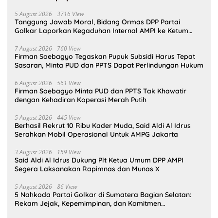
5 August 2026
3716 View
Tanggung Jawab Moral, Bidang Ormas DPP Partai
Golkar Laporkan Kegaduhan Internal AMPI ke Ketum
Bahlil Lahadalia
7 August 2026
760 View
Firman Soebagyo Tegaskan Pupuk Subsidi Harus Tepat
Sasaran, Minta PUD dan PPTS Dapat Perlindungan Hukum
6 August 2026
561 View
Firman Soebagyo Minta PUD dan PPTS Tak Khawatir
dengan Kehadiran Koperasi Merah Putih
5 August 2026
445 View
Berhasil Rekrut 10 Ribu Kader Muda, Said Aldi Al Idrus
Serahkan Mobil Operasional Untuk AMPG Jakarta
3 August 2026
159 View
Said Aldi Al Idrus Dukung Plt Ketua Umum DPP AMPI
Segera Laksanakan Rapimnas dan Munas X
5 August 2026
86 View
5 Nahkoda Partai Golkar di Sumatera Bagian Selatan:
Rekam Jejak, Kepemimpinan, dan Komitmen
Membangun Partai