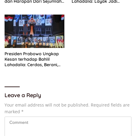
dan Harapan Dari Sejumlah
Lahadalia: Layak Jadi
Pengurus DPP Partai Golkar
Inspirasi bagi Anak Muda
Indonesia
Presiden Prabowo Ungkap
Kesan terhadap Bahlil
Lahadalia: Cerdas, Berani,
dan Humoris
Leave a Reply
Your email address will not be published.
Required fields are
marked
*