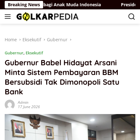
Skip
k Jadi Inspirasi bagi Anak Muda Indonesia
Breaking News
Presiden Prab
to
content
Home
Eksekutif
Gubernur
Gubernur
,
Eksekutif
Gubernur Babel Hidayat Arsani
Minta Sistem Pembayaran BBM
Bersubsidi Tak Dimonopoli Satu
Bank
Admin
17 June 2026