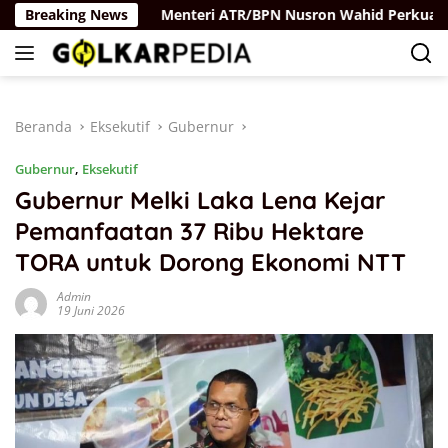
Langsung
aya Rus
Breaking News
Menteri ATR/BPN Nusron Wahid Perkuat Kolabo
ke
konten
Beranda
Eksekutif
Gubernur
Gubernur
,
Eksekutif
Gubernur Melki Laka Lena Kejar
Pemanfaatan 37 Ribu Hektare
TORA untuk Dorong Ekonomi NTT
Admin
19 Juni 2026