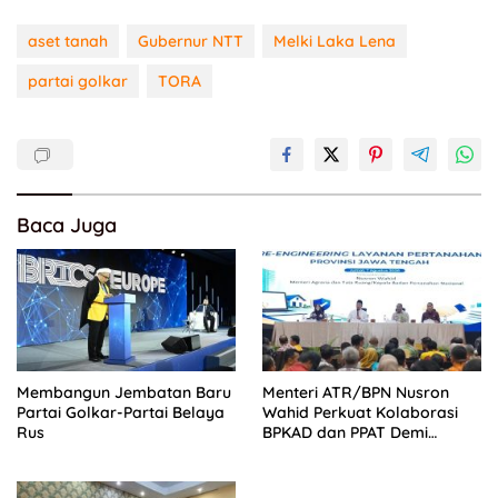
aset tanah
Gubernur NTT
Melki Laka Lena
partai golkar
TORA
Baca Juga
Membangun Jembatan Baru
Menteri ATR/BPN Nusron
Partai Golkar-Partai Belaya
Wahid Perkuat Kolaborasi
Rus
BPKAD dan PPAT Demi
Percepatan Layanan
Pertanahan