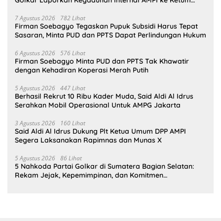
Golkar Laporkan Kegaduhan Internal AMPI ke Ketum
Bahlil Lahadalia
7 Agustus 2026
782 Lihat
Firman Soebagyo Tegaskan Pupuk Subsidi Harus Tepat
Sasaran, Minta PUD dan PPTS Dapat Perlindungan Hukum
6 Agustus 2026
576 Lihat
Firman Soebagyo Minta PUD dan PPTS Tak Khawatir
dengan Kehadiran Koperasi Merah Putih
5 Agustus 2026
447 Lihat
Berhasil Rekrut 10 Ribu Kader Muda, Said Aldi Al Idrus
Serahkan Mobil Operasional Untuk AMPG Jakarta
3 Agustus 2026
160 Lihat
Said Aldi Al Idrus Dukung Plt Ketua Umum DPP AMPI
Segera Laksanakan Rapimnas dan Munas X
5 Agustus 2026
86 Lihat
5 Nahkoda Partai Golkar di Sumatera Bagian Selatan:
Rekam Jejak, Kepemimpinan, dan Komitmen
Membangun Partai