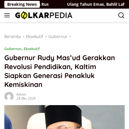
Langsung
Partai Belaya Rus
Breaking News
Ulang Tahun Emas, Bahlil Lahadalia 
ke
konten
Beranda
Eksekutif
Gubernur
Gubernur
,
Eksekutif
Gubernur Rudy Mas’ud Gerakkan
Revolusi Pendidikan, Kaltim
Siapkan Generasi Penakluk
Kemiskinan
Admin
28 Mei 2026