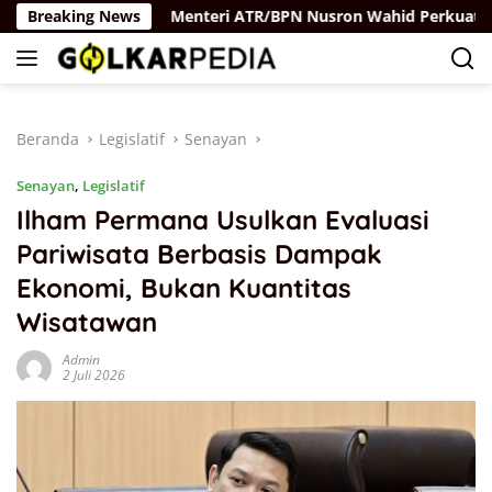
Langsung
ya Rus
Breaking News
Menteri ATR/BPN Nusron Wahid Perkuat Kolabor
ke
konten
Beranda
Legislatif
Senayan
Senayan
,
Legislatif
Ilham Permana Usulkan Evaluasi
Pariwisata Berbasis Dampak
Ekonomi, Bukan Kuantitas
Wisatawan
Admin
2 Juli 2026