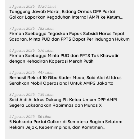
5 Agustus 2026
3720 Lihat
Tanggung Jawab Moral, Bidang Ormas DPP Partai
Golkar Laporkan Kegaduhan Internal AMPI ke Ketum
Bahlil Lahadalia
7 Agustus 2026
782 Lihat
Firman Soebagyo Tegaskan Pupuk Subsidi Harus Tepat
Sasaran, Minta PUD dan PPTS Dapat Perlindungan Hukum
6 Agustus 2026
576 Lihat
Firman Soebagyo Minta PUD dan PPTS Tak Khawatir
dengan Kehadiran Koperasi Merah Putih
5 Agustus 2026
447 Lihat
Berhasil Rekrut 10 Ribu Kader Muda, Said Aldi Al Idrus
Serahkan Mobil Operasional Untuk AMPG Jakarta
3 Agustus 2026
159 Lihat
Said Aldi Al Idrus Dukung Plt Ketua Umum DPP AMPI
Segera Laksanakan Rapimnas dan Munas X
5 Agustus 2026
86 Lihat
5 Nahkoda Partai Golkar di Sumatera Bagian Selatan:
Rekam Jejak, Kepemimpinan, dan Komitmen
Membangun Partai