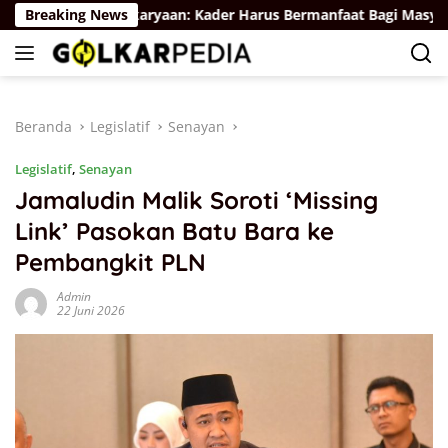
Langsung
Soal Karya Kekaryaan: Kader Harus Bermanfaat Bagi Masyarakat
Breaking News
ke
konten
Beranda
Legislatif
Senayan
Legislatif
,
Senayan
Jamaludin Malik Soroti ‘Missing
Link’ Pasokan Batu Bara ke
Pembangkit PLN
Admin
22 Juni 2026