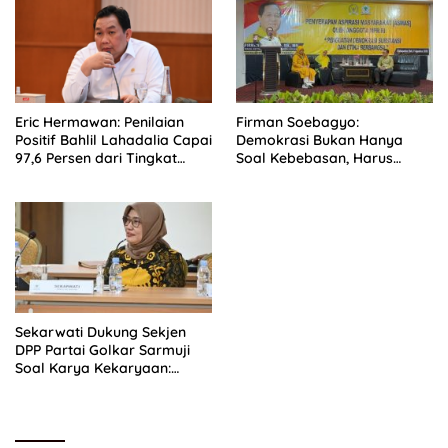
Eric Hermawan: Penilaian
Firman Soebagyo:
Positif Bahlil Lahadalia Capai
Demokrasi Bukan Hanya
97,6 Persen dari Tingkat
Soal Kebebasan, Harus
Popularitas
Berjalan Seiring dengan
Etika
Sekarwati Dukung Sekjen
DPP Partai Golkar Sarmuji
Soal Karya Kekaryaan:
Kader Harus Bermanfaat
Bagi Masyarakat