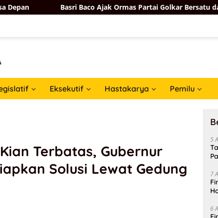
Basri Baco Ajak Ormas Partai Golkar Bersatu dan Bergerak Ha
egislatif
Eksekutif
Hastakarya
Pemilu
B
5 
Kian Terbatas, Gubernur
Ta
Pa
Siapkan Solusi Lewat Gedung
In
7 
Fi
Ha
Da
6 
Fi