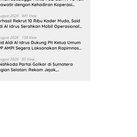
awatir dengan Kehadiran Koperasi
rah Putih
August 2026
441 View
rhasil Rekrut 10 Ribu Kader Muda, Said
di Al Idrus Serahkan Mobil Operasional
tuk AMPG Jakarta
August 2026
158 View
id Aldi Al Idrus Dukung Plt Ketua Umum
P AMPI Segera Laksanakan Rapimnas
an Munas X
August 2026
85 View
Nahkoda Partai Golkar di Sumatera
gian Selatan: Rekam Jejak,
epemimpinan, dan Komitmen Membangun
rtai