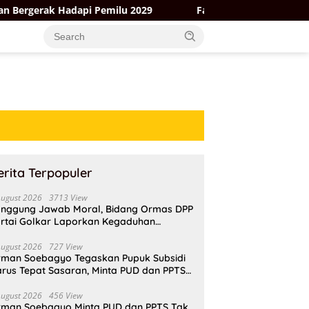
dapi Pemilu 2029
Fahd Arafiq Ungkap Hasil Audit Ormas 
erita Terpopuler
August 2026
3713 View
nggung Jawab Moral, Bidang Ormas DPP
rtai Golkar Laporkan Kegaduhan
ternal AMPI ke Ketum Bahlil Lahadalia
August 2026
727 View
rman Soebagyo Tegaskan Pupuk Subsidi
rus Tepat Sasaran, Minta PUD dan PPTS
pat Perlindungan Hukum
August 2026
456 View
rman Soebagyo Minta PUD dan PPTS Tak