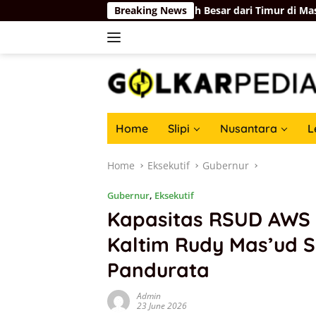
Skip
ahadalia Bakal Jadi Tokoh Besar dari Timur di Masa Depan
Breaking News
to
content
Home
Slipi
Nusantara
L
Home
Eksekutif
Gubernur
Gubernur
,
Eksekutif
Kapasitas RSUD AWS 
Kaltim Rudy Mas’ud 
Pandurata
Admin
23 June 2026