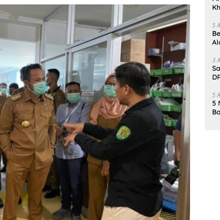
Kh
Me
5 
Be
Al
Un
3 
Sa
DP
d
5 
5 
Ba
K
Pa