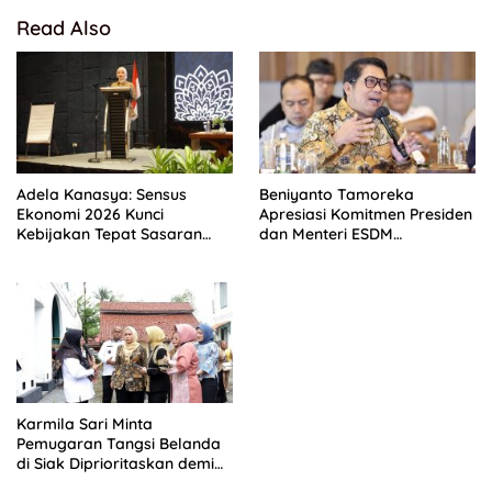
Read Also
Adela Kanasya: Sensus
Beniyanto Tamoreka
Ekonomi 2026 Kunci
Apresiasi Komitmen Presiden
Kebijakan Tepat Sasaran
dan Menteri ESDM
dan Perkuat Daya Saing
Kembangkan Motor Listrik
UMKM
Nasional Hasil Hilirisasi Nikel
Karmila Sari Minta
Pemugaran Tangsi Belanda
di Siak Diprioritaskan demi
Selamatkan Warisan Sejarah