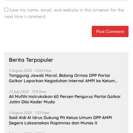
Save my name, email, and website in this browser for the
next time I comment.
Berita Terpopuler
5 August 2026
1434 View
Tanggung Jawab Moral, Bidang Ormas DPP Partai
Golkar Laporkan Kegaduhan Internal AMPI ke Ketum
Bahlil Lahadalia
31 July 2026
359 View
Ali Mufthi Instruksikan 60 Persen Pengurus Partai Golkar
Jatim Diisi Kader Muda
3 August 2026
133 View
Said Aldi Al Idrus Dukung Plt Ketua Umum DPP AMPI
Segera Laksanakan Rapimnas dan Munas X