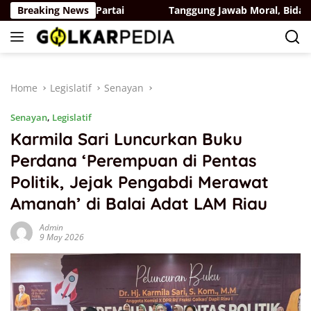
Skip
n Membangun Partai
Breaking News
Tanggung Jawab Moral, Bidang Orma
to
content
Home
Legislatif
Senayan
Senayan
,
Legislatif
Karmila Sari Luncurkan Buku
Perdana ‘Perempuan di Pentas
Politik, Jejak Pengabdi Merawat
Amanah’ di Balai Adat LAM Riau
Admin
9 May 2026