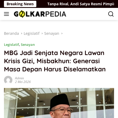
Langsung
 Sisdiknas
Breaking News
Tanpa Rival, Andi Satya Resmi Pimpin Parta
ke
konten
Beranda
Legislatif
Senayan
Legislatif
,
Senayan
MBG Jadi Senjata Negara Lawan
Krisis Gizi, Misbakhun: Generasi
Masa Depan Harus Diselamatkan
Admin
2 Mei 2026