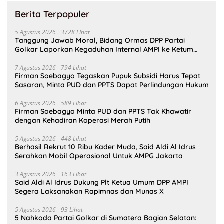
Berita Terpopuler
5 Agustus 2026
3728 Lihat
Tanggung Jawab Moral, Bidang Ormas DPP Partai
Golkar Laporkan Kegaduhan Internal AMPI ke Ketum
Bahlil Lahadalia
7 Agustus 2026
794 Lihat
Firman Soebagyo Tegaskan Pupuk Subsidi Harus Tepat
Sasaran, Minta PUD dan PPTS Dapat Perlindungan Hukum
6 Agustus 2026
589 Lihat
Firman Soebagyo Minta PUD dan PPTS Tak Khawatir
dengan Kehadiran Koperasi Merah Putih
5 Agustus 2026
448 Lihat
Berhasil Rekrut 10 Ribu Kader Muda, Said Aldi Al Idrus
Serahkan Mobil Operasional Untuk AMPG Jakarta
3 Agustus 2026
163 Lihat
Said Aldi Al Idrus Dukung Plt Ketua Umum DPP AMPI
Segera Laksanakan Rapimnas dan Munas X
5 Agustus 2026
93 Lihat
5 Nahkoda Partai Golkar di Sumatera Bagian Selatan: