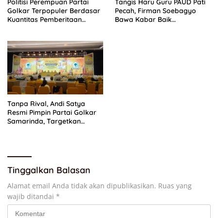
Politisi Perempuan Partai
Tangis Haru Guru PAUD Pati
Golkar Terpopuler Berdasar
Pecah, Firman Soebagyo
Kuantitas Pemberitaan
Bawa Kabar Baik
Periode Juli 2026
Perjuangan di RUU Sisdiknas
Tanpa Rival, Andi Satya
Resmi Pimpin Partai Golkar
Samarinda, Targetkan
Menang Pemilu 2029
Tinggalkan Balasan
Alamat email Anda tidak akan dipublikasikan.
Ruas yang
wajib ditandai
*