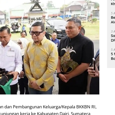
Kh
Me
5 
Be
Al
Un
3 
Sa
DP
d
5 
5 
Ba
K
Pa
n dan Pembangunan Keluarga/Kepala BKKBN RI,
n kunjungan kerja ke Kabupaten Dairi, Sumatera