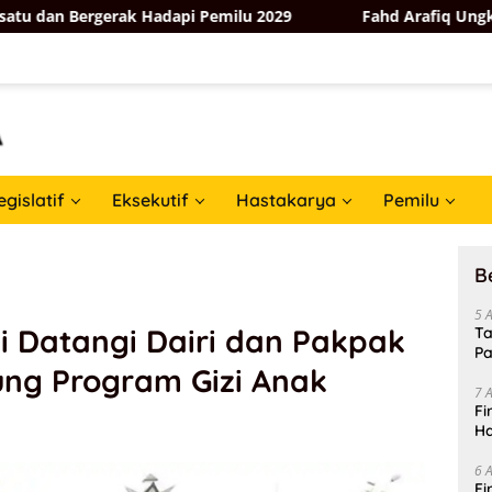
gerak Hadapi Pemilu 2029
Fahd Arafiq Ungkap Hasil Audi
egislatif
Eksekutif
Hastakarya
Pemilu
B
5 
 Datangi Dairi dan Pakpak
Ta
Pa
ung Program Gizi Anak
In
7 
Fi
Ha
Da
6 
Fi