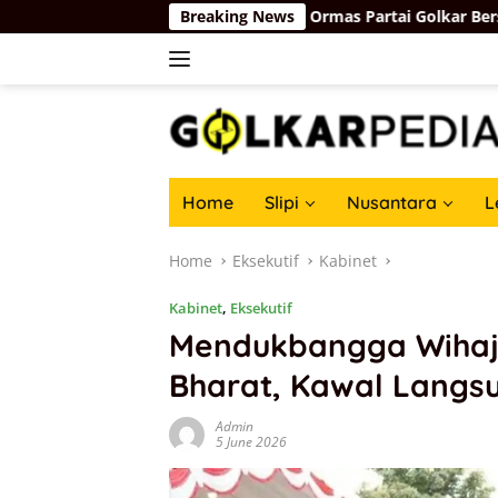
Skip
n
Basri Baco Ajak Ormas Partai Golkar Bersatu dan Ber
Breaking News
to
content
Home
Slipi
Nusantara
L
Home
Eksekutif
Kabinet
Kabinet
,
Eksekutif
Mendukbangga Wihaji
Bharat, Kawal Langs
Admin
5 June 2026