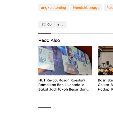
angka stunting
Mendukbangga
Pak
Comment
Read Also
HUT Ke-50, Rosan Roeslani
Basri Ba
Ramalkan Bahlil Lahadalia
Golkar B
Bakal Jadi Tokoh Besar dari
Hadapi P
Timur di Masa Depan