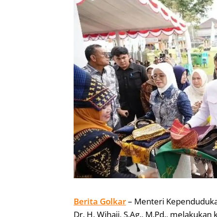
Berita Golkar
– Menteri Kependuduka
Dr. H. Wihaji, S.Ag., M.Pd., melakuka