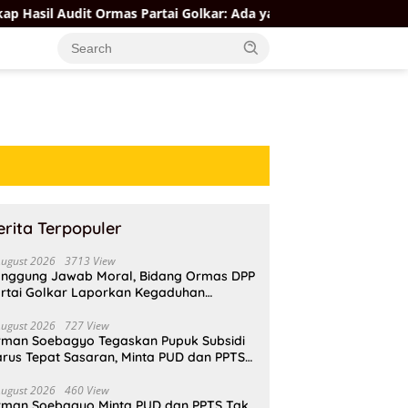
t Ormas Partai Golkar: Ada yang Kuat, Ada yang “Parah”
erita Terpopuler
August 2026
3713 View
nggung Jawab Moral, Bidang Ormas DPP
rtai Golkar Laporkan Kegaduhan
ternal AMPI ke Ketum Bahlil Lahadalia
August 2026
727 View
rman Soebagyo Tegaskan Pupuk Subsidi
rus Tepat Sasaran, Minta PUD dan PPTS
pat Perlindungan Hukum
August 2026
460 View
rman Soebagyo Minta PUD dan PPTS Tak