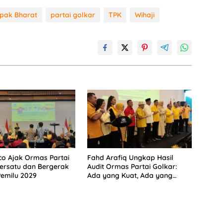
pak Bharat
partai golkar
TPK
Wihaji
co Ajak Ormas Partai
Fahd Arafiq Ungkap Hasil
ersatu dan Bergerak
Audit Ormas Partai Golkar:
emilu 2029
Ada yang Kuat, Ada yang
“Parah”