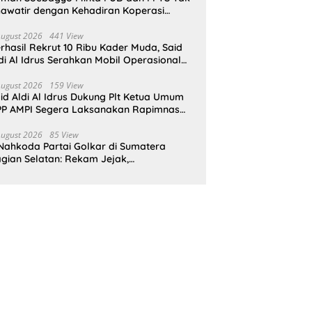
awatir dengan Kehadiran Koperasi
rah Putih
August 2026
441 View
rhasil Rekrut 10 Ribu Kader Muda, Said
di Al Idrus Serahkan Mobil Operasional
tuk AMPG Jakarta
August 2026
159 View
id Aldi Al Idrus Dukung Plt Ketua Umum
P AMPI Segera Laksanakan Rapimnas
an Munas X
August 2026
85 View
Nahkoda Partai Golkar di Sumatera
gian Selatan: Rekam Jejak,
epemimpinan, dan Komitmen Membangun
rtai