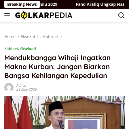
Skip
erak Hadapi Pemilu 2029
Breaking News
Fahd Arafiq Ungkap Hasil Audit
to
content
Home
Eksekutif
Kabinet
Kabinet
,
Eksekutif
Mendukbangga Wihaji Ingatkan
Makna Kurban: Jangan Biarkan
Bangsa Kehilangan Kepedulian
Admin
28 May 2026