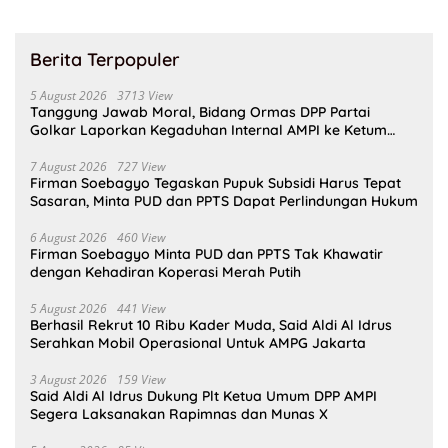
Berita Terpopuler
5 August 2026
3713 View
Tanggung Jawab Moral, Bidang Ormas DPP Partai
Golkar Laporkan Kegaduhan Internal AMPI ke Ketum
Bahlil Lahadalia
7 August 2026
727 View
Firman Soebagyo Tegaskan Pupuk Subsidi Harus Tepat
Sasaran, Minta PUD dan PPTS Dapat Perlindungan Hukum
6 August 2026
460 View
Firman Soebagyo Minta PUD dan PPTS Tak Khawatir
dengan Kehadiran Koperasi Merah Putih
5 August 2026
441 View
Berhasil Rekrut 10 Ribu Kader Muda, Said Aldi Al Idrus
Serahkan Mobil Operasional Untuk AMPG Jakarta
3 August 2026
159 View
Said Aldi Al Idrus Dukung Plt Ketua Umum DPP AMPI
Segera Laksanakan Rapimnas dan Munas X