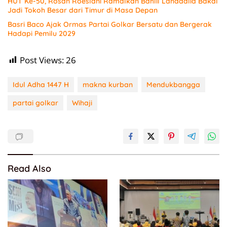
HUT Ke-50, Rosan Roeslani Ramalkan Bahlil Lahadalia Bakal
Jadi Tokoh Besar dari Timur di Masa Depan
Basri Baco Ajak Ormas Partai Golkar Bersatu dan Bergerak
Hadapi Pemilu 2029
Post Views:
26
Idul Adha 1447 H
makna kurban
Mendukbangga
partai golkar
Wihaji
Read Also