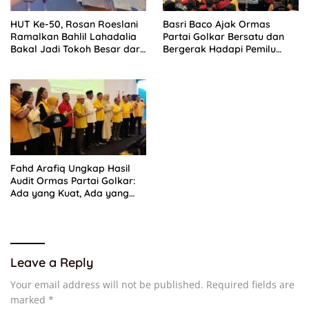
HUT Ke-50, Rosan Roeslani
Basri Baco Ajak Ormas
Ramalkan Bahlil Lahadalia
Partai Golkar Bersatu dan
Bakal Jadi Tokoh Besar dari
Bergerak Hadapi Pemilu
Timur di Masa Depan
2029
Fahd Arafiq Ungkap Hasil
Audit Ormas Partai Golkar:
Ada yang Kuat, Ada yang
“Parah”
Leave a Reply
Your email address will not be published.
Required fields are
marked
*