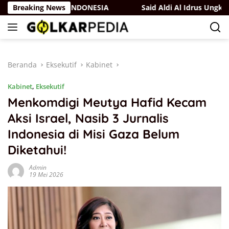
Langsung
r Sebagai Anak INDONESIA
Breaking News
Said Aldi Al Idrus Ungkap Stra
ke
konten
Beranda
Eksekutif
Kabinet
Kabinet
,
Eksekutif
Menkomdigi Meutya Hafid Kecam
Aksi Israel, Nasib 3 Jurnalis
Indonesia di Misi Gaza Belum
Diketahui!
Admin
19 Mei 2026