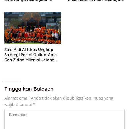
Kader Harus Bermanfaat
Anak INDONESIA
Bagi Masyarakat
Said Aldi Al Idrus Ungkap
Strategi Partai Golkar Gaet
Gen Z dan Milenial Jelang
Pemilu 2029
Tinggalkan Balasan
Alamat email Anda tidak akan dipublikasikan.
Ruas yang
wajib ditandai
*