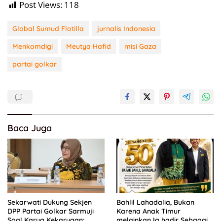
Post Views:
118
Global Sumud Flotilla
jurnalis Indonesia
Menkomdigi
Meutya Hafid
misi Gaza
partai golkar
Baca Juga
Sekarwati Dukung Sekjen
Bahlil Lahadalia, Bukan
DPP Partai Golkar Sarmuji
Karena Anak Timur
Soal Karya Kekaryaan:
melainkan Ia hadir Sebagai