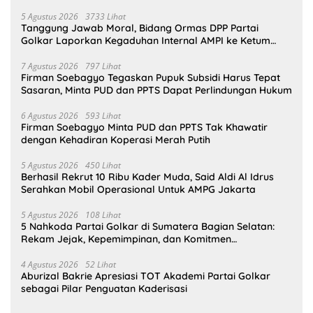
5 Agustus 2026
3733 Lihat
Tanggung Jawab Moral, Bidang Ormas DPP Partai
Golkar Laporkan Kegaduhan Internal AMPI ke Ketum
Bahlil Lahadalia
7 Agustus 2026
797 Lihat
Firman Soebagyo Tegaskan Pupuk Subsidi Harus Tepat
Sasaran, Minta PUD dan PPTS Dapat Perlindungan Hukum
6 Agustus 2026
593 Lihat
Firman Soebagyo Minta PUD dan PPTS Tak Khawatir
dengan Kehadiran Koperasi Merah Putih
5 Agustus 2026
450 Lihat
Berhasil Rekrut 10 Ribu Kader Muda, Said Aldi Al Idrus
Serahkan Mobil Operasional Untuk AMPG Jakarta
5 Agustus 2026
108 Lihat
5 Nahkoda Partai Golkar di Sumatera Bagian Selatan:
Rekam Jejak, Kepemimpinan, dan Komitmen
Membangun Partai
4 Agustus 2026
52 Lihat
Aburizal Bakrie Apresiasi TOT Akademi Partai Golkar
sebagai Pilar Penguatan Kaderisasi