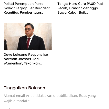
Politisi Perempuan Partai
Tangis Haru Guru PAUD Pati
Golkar Terpopuler Berdasar
Pecah, Firman Soebagyo
Kuantitas Pemberitaan
Bawa Kabar Baik
Periode Juli 2026
Perjuangan di RUU Sisdiknas
Dave Laksono Respons Isu
Norman Joesoef Jadi
Wamenhan, Tekankan
Penguatan Pertahanan
Nasional
Tinggalkan Balasan
Alamat email Anda tidak akan dipublikasikan.
Ruas yang
wajib ditandai
*