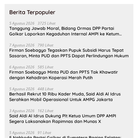
Berita Terpopuler
5 Agustus 2026
3725 Lihat
Tanggung Jawab Moral, Bidang Ormas DPP Partai
Golkar Laporkan Kegaduhan Internal AMPI ke Ketum
Bahlil Lahadalia
7 Agustus 2026
790 Lihat
Firman Soebagyo Tegaskan Pupuk Subsidi Harus Tepat
Sasaran, Minta PUD dan PPTS Dapat Perlindungan Hukum
6 Agustus 2026
585 Lihat
Firman Soebagyo Minta PUD dan PPTS Tak Khawatir
dengan Kehadiran Koperasi Merah Putih
5 Agustus 2026
448 Lihat
Berhasil Rekrut 10 Ribu Kader Muda, Said Aldi Al Idrus
Serahkan Mobil Operasional Untuk AMPG Jakarta
3 Agustus 2026
162 Lihat
Said Aldi Al Idrus Dukung Plt Ketua Umum DPP AMPI
Segera Laksanakan Rapimnas dan Munas X
5 Agustus 2026
91 Lihat
5 Nahkoda Partai Golkar di Sumatera Bagian Selatan: