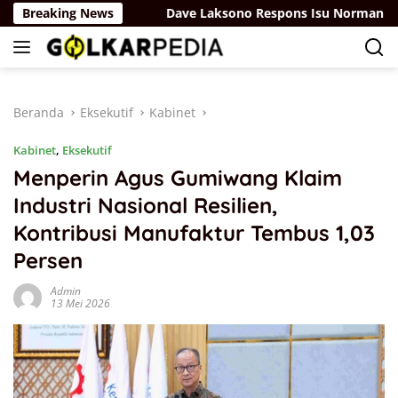
Langsung
U Sisdiknas
Breaking News
Dave Laksono Respons Isu Norman Joesoef 
ke
konten
Beranda
Eksekutif
Kabinet
Kabinet
,
Eksekutif
Menperin Agus Gumiwang Klaim
Industri Nasional Resilien,
Kontribusi Manufaktur Tembus 1,03
Persen
Admin
13 Mei 2026