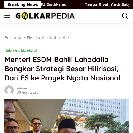
Langsung
angan di RUU Sisdiknas
Breaking News
Tanpa Rival, Andi Satya Resmi 
ke
konten
Beranda
Eksekutif
Kabinet
Kabinet
,
Eksekutif
Menteri ESDM Bahlil Lahadalia
Bongkar Strategi Besar Hilirisasi,
Dari FS ke Proyek Nyata Nasional
Admin
30 April 2026