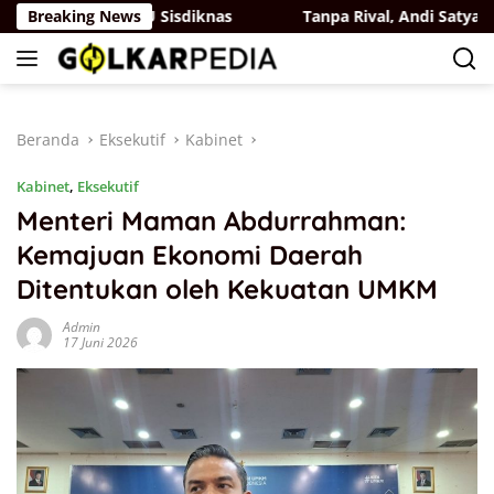
Langsung
ngan di RUU Sisdiknas
Breaking News
Tanpa Rival, Andi Satya Resmi P
ke
konten
Beranda
Eksekutif
Kabinet
Kabinet
,
Eksekutif
Menteri Maman Abdurrahman:
Kemajuan Ekonomi Daerah
Ditentukan oleh Kekuatan UMKM
Admin
17 Juni 2026