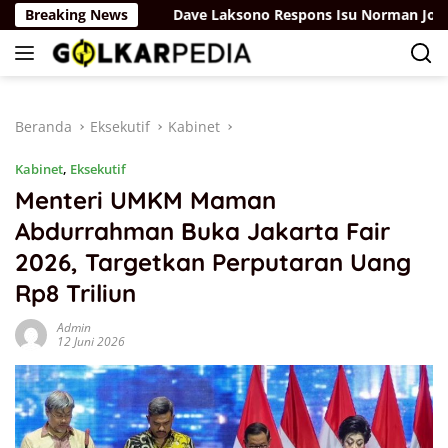
Langsung
sdiknas
Breaking News
Dave Laksono Respons Isu Norman Joesoef Jad
ke
konten
Beranda
Eksekutif
Kabinet
Kabinet
,
Eksekutif
Menteri UMKM Maman
Abdurrahman Buka Jakarta Fair
2026, Targetkan Perputaran Uang
Rp8 Triliun
Admin
12 Juni 2026