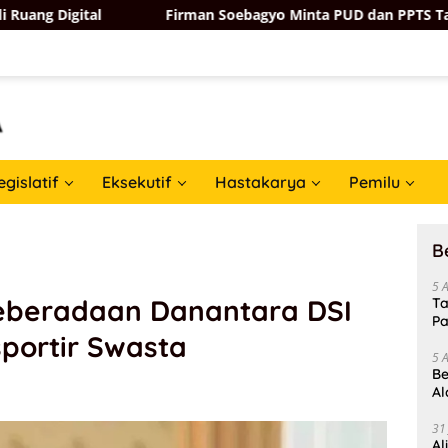
Firman Soebagyo Minta PUD dan PPTS Tak Khawatir deng
egislatif
Eksekutif
Hastakarya
Pemilu
B
5 
Keberadaan Danantara DSI
Ta
Pa
portir Swasta
In
5 
Be
Al
Un
31
Al