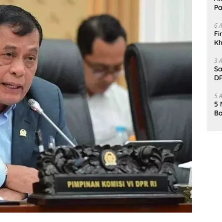
Pa
6 
Fi
Kh
Me
3 
Sa
DP
d
5 
5 
Ba
K
Pa