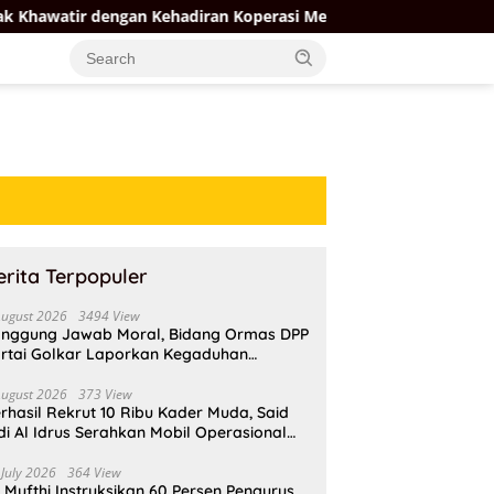
an Kehadiran Koperasi Merah Putih
Firman Soebagyo Do
erita Terpopuler
August 2026
3494 View
nggung Jawab Moral, Bidang Ormas DPP
rtai Golkar Laporkan Kegaduhan
ternal AMPI ke Ketum Bahlil Lahadalia
August 2026
373 View
rhasil Rekrut 10 Ribu Kader Muda, Said
di Al Idrus Serahkan Mobil Operasional
tuk AMPG Jakarta
 July 2026
364 View
i Mufthi Instruksikan 60 Persen Pengurus