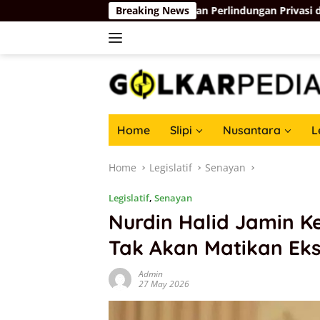
Skip
ah Komdigi Kedepankan Perlindungan Privasi di Ruang Digital
Breaking News
to
content
Home
Slipi
Nusantara
L
Home
Legislatif
Senayan
Legislatif
,
Senayan
Nurdin Halid Jamin 
Tak Akan Matikan Eks
Admin
27 May 2026