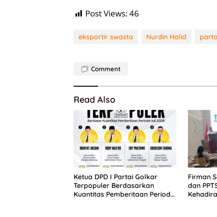
Post Views:
46
eksportir swasta
Nurdin Halid
parta
Comment
Read Also
Ketua DPD I Partai Golkar
Firman 
Terpopuler Berdasarkan
dan PPT
Kuantitas Pemberitaan Periode
Kehadira
Juli 2026
Putih