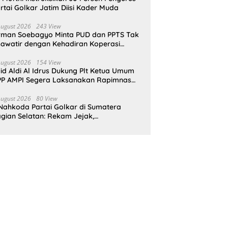
rtai Golkar Jatim Diisi Kader Muda
August 2026
243 View
rman Soebagyo Minta PUD dan PPTS Tak
awatir dengan Kehadiran Koperasi
rah Putih
August 2026
154 View
id Aldi Al Idrus Dukung Plt Ketua Umum
P AMPI Segera Laksanakan Rapimnas
an Munas X
August 2026
80 View
Nahkoda Partai Golkar di Sumatera
gian Selatan: Rekam Jejak,
epemimpinan, dan Komitmen Membangun
rtai