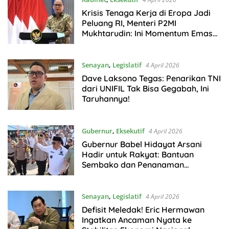
Krisis Tenaga Kerja di Eropa Jadi
Peluang RI, Menteri P2MI
Mukhtarudin: Ini Momentum Emas
PMI
Senayan
,
Legislatif
4 April 2026
Dave Laksono Tegas: Penarikan TNI
dari UNIFIL Tak Bisa Gegabah, Ini
Taruhannya!
Gubernur
,
Eksekutif
4 April 2026
Gubernur Babel Hidayat Arsani
Hadir untuk Rakyat: Bantuan
Sembako dan Penanaman
Mangrove Jadi Gerakan Nyata
Senayan
,
Legislatif
4 April 2026
Defisit Meledak! Eric Hermawan
Ingatkan Ancaman Nyata ke