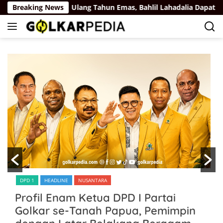
Langsung
 Rus
Breaking News
Ulang Tahun Emas, Bahlil Lahadalia Dapat Ucapan 
ke
konten
DPD 1
HEADLINE
NUSANTARA
Profil Enam Ketua DPD I Partai
Golkar se-Tanah Papua, Pemimpin