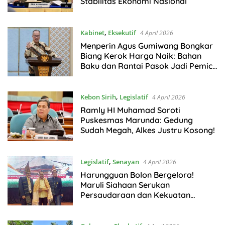
Stabilitas Ekonomi Nasional
Kabinet
,
Eksekutif
4 April 2026
Menperin Agus Gumiwang Bongkar
Biang Kerok Harga Naik: Bahan
Baku dan Rantai Pasok Jadi Pemicu
Utama!
Kebon Sirih
,
Legislatif
4 April 2026
Ramly HI Muhamad Soroti
Puskesmas Marunda: Gedung
Sudah Megah, Alkes Justru Kosong!
Legislatif
,
Senayan
4 April 2026
Harungguan Bolon Bergelora!
Maruli Siahaan Serukan
Persaudaraan dan Kekuatan
Budaya Tak Tergoyahkan