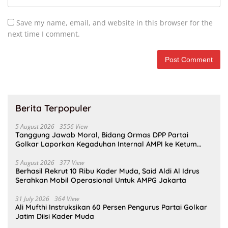
Save my name, email, and website in this browser for the
next time I comment.
Berita Terpopuler
5 August 2026
3556 View
Tanggung Jawab Moral, Bidang Ormas DPP Partai
Golkar Laporkan Kegaduhan Internal AMPI ke Ketum
Bahlil Lahadalia
5 August 2026
377 View
Berhasil Rekrut 10 Ribu Kader Muda, Said Aldi Al Idrus
Serahkan Mobil Operasional Untuk AMPG Jakarta
31 July 2026
364 View
Ali Mufthi Instruksikan 60 Persen Pengurus Partai Golkar
Jatim Diisi Kader Muda