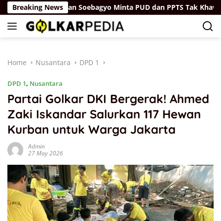
Skip
Breaking News
Firman Soebagyo Minta PUD dan PPTS Tak Khawatir deng
to
content
Home
Nusantara
DPD 1
DPD 1
,
Nusantara
Partai Golkar DKI Bergerak! Ahmed
Zaki Iskandar Salurkan 117 Hewan
Kurban untuk Warga Jakarta
Admin
27 May 2026