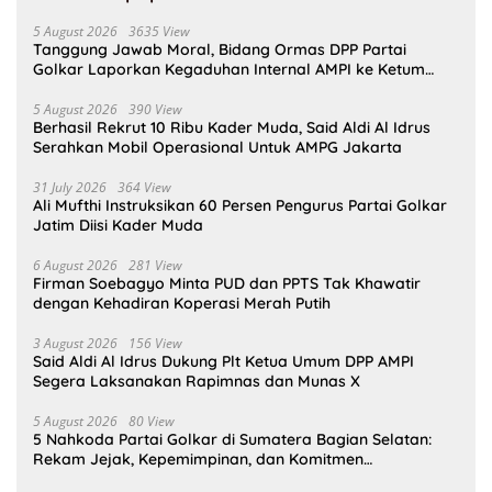
5 August 2026
3635 View
Tanggung Jawab Moral, Bidang Ormas DPP Partai
Golkar Laporkan Kegaduhan Internal AMPI ke Ketum
Bahlil Lahadalia
5 August 2026
390 View
Berhasil Rekrut 10 Ribu Kader Muda, Said Aldi Al Idrus
Serahkan Mobil Operasional Untuk AMPG Jakarta
31 July 2026
364 View
Ali Mufthi Instruksikan 60 Persen Pengurus Partai Golkar
Jatim Diisi Kader Muda
6 August 2026
281 View
Firman Soebagyo Minta PUD dan PPTS Tak Khawatir
dengan Kehadiran Koperasi Merah Putih
3 August 2026
156 View
Said Aldi Al Idrus Dukung Plt Ketua Umum DPP AMPI
Segera Laksanakan Rapimnas dan Munas X
5 August 2026
80 View
5 Nahkoda Partai Golkar di Sumatera Bagian Selatan:
Rekam Jejak, Kepemimpinan, dan Komitmen
Membangun Partai