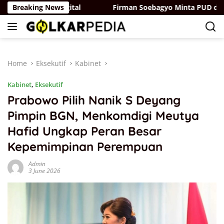
Skip
di Ruang Digital
Breaking News
Firman Soebagyo Minta PUD dan PPTS 
to
content
Home
Eksekutif
Kabinet
Kabinet
,
Eksekutif
Prabowo Pilih Nanik S Deyang
Pimpin BGN, Menkomdigi Meutya
Hafid Ungkap Peran Besar
Kepemimpinan Perempuan
Admin
3 June 2026