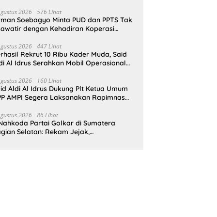
pat Perlindungan Hukum
Agustus 2026
576 Lihat
rman Soebagyo Minta PUD dan PPTS Tak
awatir dengan Kehadiran Koperasi
rah Putih
Agustus 2026
447 Lihat
rhasil Rekrut 10 Ribu Kader Muda, Said
di Al Idrus Serahkan Mobil Operasional
tuk AMPG Jakarta
Agustus 2026
160 Lihat
id Aldi Al Idrus Dukung Plt Ketua Umum
P AMPI Segera Laksanakan Rapimnas
an Munas X
Agustus 2026
86 Lihat
Nahkoda Partai Golkar di Sumatera
gian Selatan: Rekam Jejak,
epemimpinan, dan Komitmen Membangun
rtai