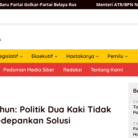
artai Belaya Rus
Menteri ATR/BPN Nusron Wahid Perku
egislatif
Eksekutif
Hastakarya
Pemilu
Pedoman Media Siber
Redaksi
Tentang Kami
B
5 
un: Politik Dua Kaki Tidak
Ta
Pa
Kedepankan Solusi
In
7 
Fi
Ha