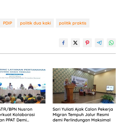
PDIP
politik dua kaki
politik praktis
 ATR/BPN Nusron
Sari Yuliati Ajak Calon Pekerja
rkuat Kolaborasi
Migran Tempuh Jalur Resmi
an PPAT Demi
demi Perlindungan Maksimal
tan Layanan
han