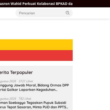
at Kolaborasi BPKAD dan PPAT Demi Percepatan Layanan Perta
erita Terpopuler
Agustus 2026
3721 Lihat
nggung Jawab Moral, Bidang Ormas DPP
rtai Golkar Laporkan Kegaduhan
ternal AMPI ke Ketum Bahlil Lahadalia
Agustus 2026
782 Lihat
rman Soebagyo Tegaskan Pupuk Subsidi
rus Tepat Sasaran, Minta PUD dan PPTS