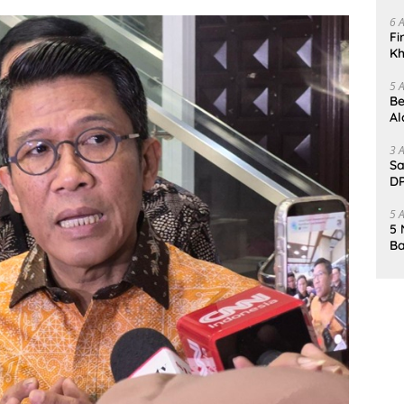
Da
6 
Fi
Kh
Me
5 
Be
Al
Un
3 
Sa
DP
d
5 
5 
Ba
K
Pa