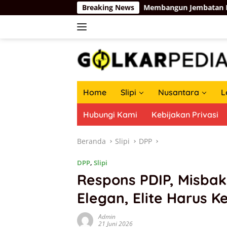
Langsung
Kosgoro 1957
Membangun Jembatan Baru Partai Golkar-P
Breaking News
ke
konten
Home
Slipi
Nusantara
L
Hubungi Kami
Kebijakan Privasi
Beranda
Slipi
DPP
DPP
,
Slipi
Respons PDIP, Misbakh
Elegan, Elite Harus 
Admin
21 Juni 2026