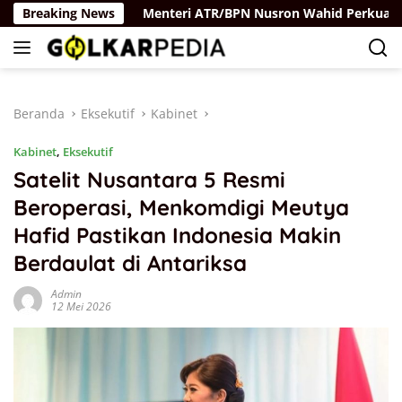
Langsung
aya Rus
Breaking News
Menteri ATR/BPN Nusron Wahid Perkuat Kolabo
ke
konten
Beranda
Eksekutif
Kabinet
Kabinet
,
Eksekutif
Satelit Nusantara 5 Resmi
Beroperasi, Menkomdigi Meutya
Hafid Pastikan Indonesia Makin
Berdaulat di Antariksa
Admin
12 Mei 2026