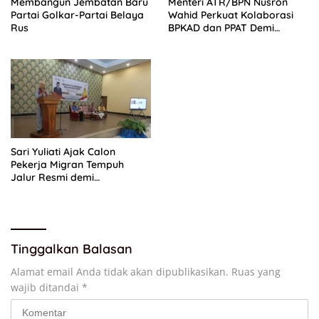
Membangun Jembatan Baru
Menteri ATR/BPN Nusron
Partai Golkar-Partai Belaya
Wahid Perkuat Kolaborasi
Rus
BPKAD dan PPAT Demi
Percepatan Layanan
Pertanahan
Sari Yuliati Ajak Calon
Pekerja Migran Tempuh
Jalur Resmi demi
Perlindungan Maksimal
Tinggalkan Balasan
Alamat email Anda tidak akan dipublikasikan.
Ruas yang
wajib ditandai
*