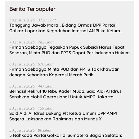
Berita Terpopuler
5 Agustus 2026
3720 Lihat
Tanggung Jawab Moral, Bidang Ormas DPP Partai
Golkar Laporkan Kegaduhan Internal AMPI ke Ketum
Bahlil Lahadalia
7 Agustus 2026
782 Lihat
Firman Soebagyo Tegaskan Pupuk Subsidi Harus Tepat
Sasaran, Minta PUD dan PPTS Dapat Perlindungan Hukum
6 Agustus 2026
576 Lihat
Firman Soebagyo Minta PUD dan PPTS Tak Khawatir
dengan Kehadiran Koperasi Merah Putih
5 Agustus 2026
447 Lihat
Berhasil Rekrut 10 Ribu Kader Muda, Said Aldi Al Idrus
Serahkan Mobil Operasional Untuk AMPG Jakarta
3 Agustus 2026
159 Lihat
Said Aldi Al Idrus Dukung Plt Ketua Umum DPP AMPI
Segera Laksanakan Rapimnas dan Munas X
5 Agustus 2026
86 Lihat
5 Nahkoda Partai Golkar di Sumatera Bagian Selatan: