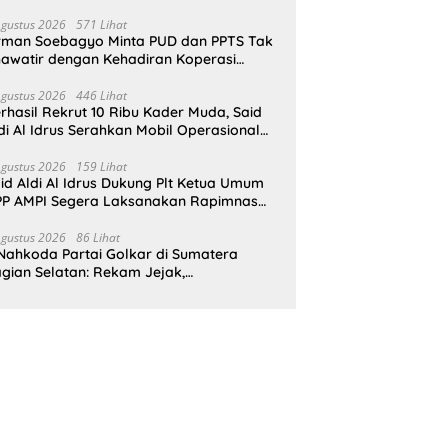
pat Perlindungan Hukum
Agustus 2026
571 Lihat
rman Soebagyo Minta PUD dan PPTS Tak
awatir dengan Kehadiran Koperasi
rah Putih
Agustus 2026
446 Lihat
rhasil Rekrut 10 Ribu Kader Muda, Said
di Al Idrus Serahkan Mobil Operasional
tuk AMPG Jakarta
Agustus 2026
159 Lihat
id Aldi Al Idrus Dukung Plt Ketua Umum
P AMPI Segera Laksanakan Rapimnas
an Munas X
Agustus 2026
86 Lihat
Nahkoda Partai Golkar di Sumatera
gian Selatan: Rekam Jejak,
epemimpinan, dan Komitmen Membangun
rtai