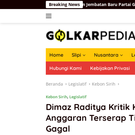
Langsung
957
Membangun Jembatan Baru Partai Golkar-Partai Bel
Breaking News
ke
konten
Home
Slipi
Nusantara
L
Hubungi Kami
Kebijakan Privasi
Beranda
Legislatif
Kebon Sirih
Kebon Sirih
,
Legislatif
Dimaz Raditya Kritik 
Anggaran Terserap Ti
Gagal