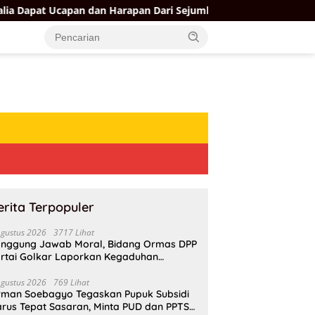
n dan Harapan Dari Sejumlah Pengurus DPP Partai Golkar
erita Terpopuler
Agustus 2026
3717 Lihat
nggung Jawab Moral, Bidang Ormas DPP
rtai Golkar Laporkan Kegaduhan
ternal AMPI ke Ketum Bahlil Lahadalia
Agustus 2026
769 Lihat
rman Soebagyo Tegaskan Pupuk Subsidi
rus Tepat Sasaran, Minta PUD dan PPTS