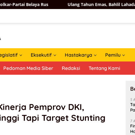
aya Rus
Ulang Tahun Emas, Bahlil Lahadalia Dapat Ucapa
egislatif
Eksekutif
Hastakarya
Pemilu
Pedoman Media Siber
Redaksi
Tentang Kami
B
5 
Kinerja Pemprov DKI,
Ta
Pa
nggi Tapi Target Stunting
In
7 
Fi
Ha