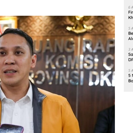
Da
6 
Fi
Kh
Me
5 
Be
Al
Un
3 
Sa
DP
d
5 
5 
Ba
K
Pa