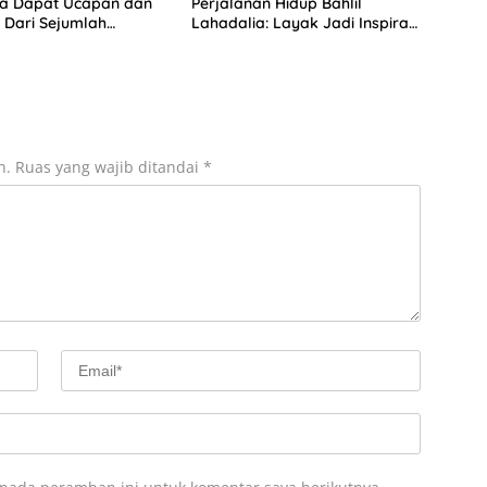
ia Dapat Ucapan dan
Perjalanan Hidup Bahlil
Dari Sejumlah
Lahadalia: Layak Jadi Inspirasi
 DPP Partai Golkar
bagi Anak Muda Indonesia
n.
Ruas yang wajib ditandai
*