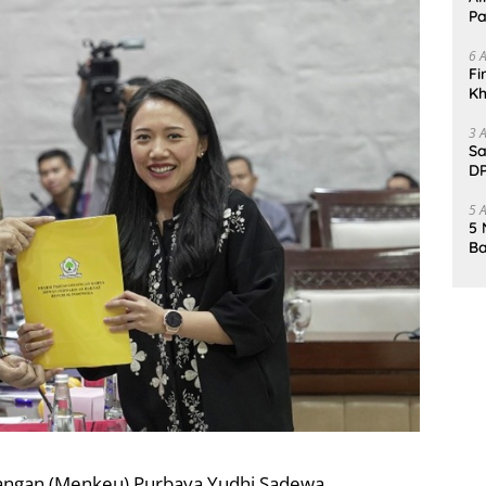
Pa
6 
Fi
Kh
Me
3 
Sa
DP
d
5 
5 
Ba
K
Pa
angan (Menkeu) Purbaya Yudhi Sadewa