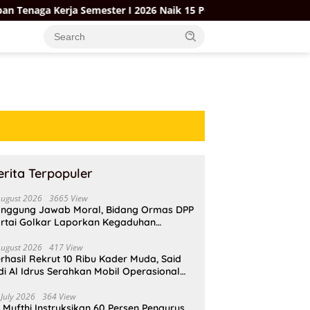
rja Semester I 2026 Naik 15 Persen di Tengah Isu PHK
G
erita Terpopuler
August 2026
3665 View
nggung Jawab Moral, Bidang Ormas DPP
rtai Golkar Laporkan Kegaduhan
ternal AMPI ke Ketum Bahlil Lahadalia
August 2026
417 View
rhasil Rekrut 10 Ribu Kader Muda, Said
di Al Idrus Serahkan Mobil Operasional
tuk AMPG Jakarta
 July 2026
364 View
i Mufthi Instruksikan 60 Persen Pengurus