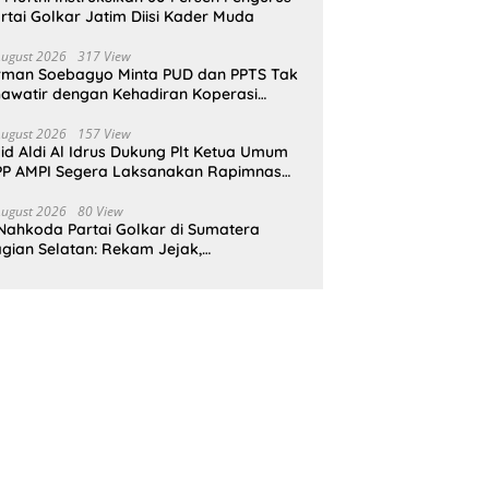
rtai Golkar Jatim Diisi Kader Muda
August 2026
317 View
rman Soebagyo Minta PUD dan PPTS Tak
awatir dengan Kehadiran Koperasi
rah Putih
August 2026
157 View
id Aldi Al Idrus Dukung Plt Ketua Umum
P AMPI Segera Laksanakan Rapimnas
an Munas X
August 2026
80 View
Nahkoda Partai Golkar di Sumatera
gian Selatan: Rekam Jejak,
epemimpinan, dan Komitmen Membangun
rtai