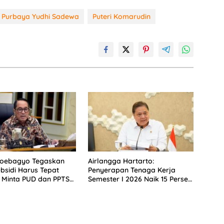
Purbaya Yudhi Sadewa
Puteri Komarudin
Soebagyo Tegaskan
Airlangga Hartarto:
bsidi Harus Tepat
Penyerapan Tenaga Kerja
 Minta PUD dan PPTS
Semester I 2026 Naik 15 Persen
erlindungan Hukum
di Tengah Isu PHK