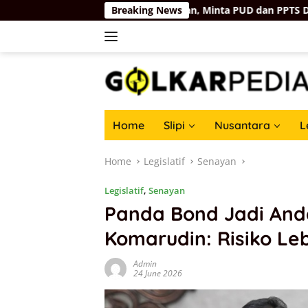
Skip
Subsidi Harus Tepat Sasaran, Minta PUD dan PPTS Dapat Perli
Breaking News
to
content
Home
Slipi
Nusantara
L
Home
Legislatif
Senayan
Legislatif
,
Senayan
Panda Bond Jadi Anda
Komarudin: Risiko Leb
Admin
24 June 2026