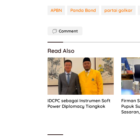
APBN
Panda Bond
partai golkar
Comment
Read Also
IDCPC sebagai Instrumen Soft
Firman 
Power Diplomacy Tiongkok
Pupuk Su
Sasaran,
Dapat P