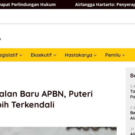
ndungan Hukum
Airlangga Hartarto: Penyerapan Tenaga Ke
egislatif
Eksekutif
Hastakarya
Pemilu
B
5 
lan Baru APBN, Puteri
Ta
Pa
ih Terkendali
In
5 
Be
Al
Un
31
Al