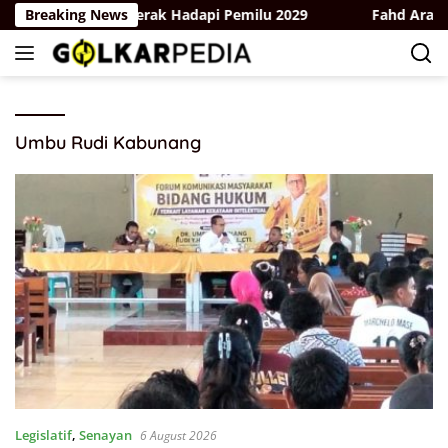
Skip
Bersatu dan Bergerak Hadapi Pemilu 2029
Breaking News
Fahd Arafiq Un
to
content
Umbu Rudi Kabunang
Legislatif
,
Senayan
6 August 2026