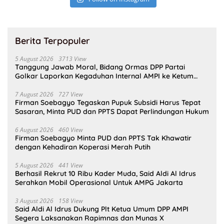
Berita Terpopuler
5 August 2026
3713 View
Tanggung Jawab Moral, Bidang Ormas DPP Partai
Golkar Laporkan Kegaduhan Internal AMPI ke Ketum
Bahlil Lahadalia
7 August 2026
727 View
Firman Soebagyo Tegaskan Pupuk Subsidi Harus Tepat
Sasaran, Minta PUD dan PPTS Dapat Perlindungan Hukum
6 August 2026
460 View
Firman Soebagyo Minta PUD dan PPTS Tak Khawatir
dengan Kehadiran Koperasi Merah Putih
5 August 2026
441 View
Berhasil Rekrut 10 Ribu Kader Muda, Said Aldi Al Idrus
Serahkan Mobil Operasional Untuk AMPG Jakarta
3 August 2026
158 View
Said Aldi Al Idrus Dukung Plt Ketua Umum DPP AMPI
Segera Laksanakan Rapimnas dan Munas X