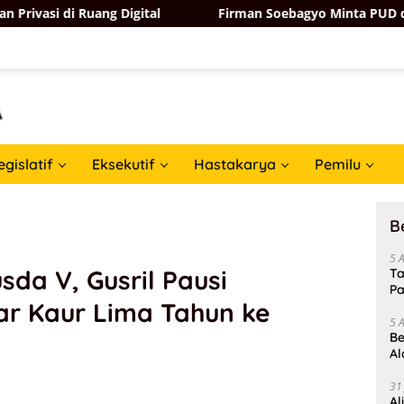
ng Digital
Firman Soebagyo Minta PUD dan PPTS Tak Kh
egislatif
Eksekutif
Hastakarya
Pemilu
B
5 
sda V, Gusril Pausi
Ta
Pa
ar Kaur Lima Tahun ke
In
5 
Be
Al
Un
31
Al