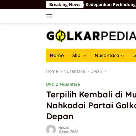
Skip
Dukung Langkah Komdigi Kedepankan Perlindungan Privasi di Rua
Breaking News
to
content
Home
Slipi
Nusantara
L
Home
Nusantara
DPD 2
DPD 2
,
Nusantara
Terpilih Kembali di Mu
Nahkodai Partai Golk
Depan
Admin
8 June 2026