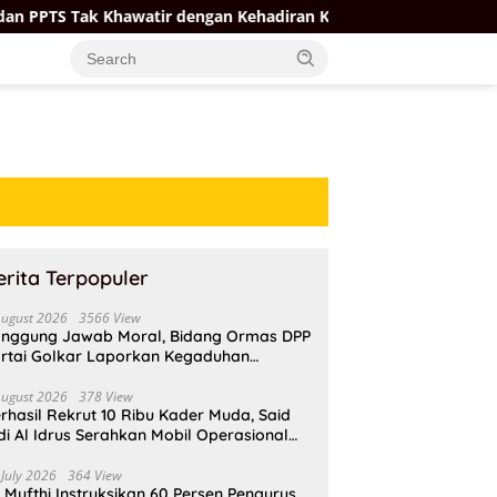
awatir dengan Kehadiran Koperasi Merah Putih
Firman 
erita Terpopuler
August 2026
3566 View
nggung Jawab Moral, Bidang Ormas DPP
rtai Golkar Laporkan Kegaduhan
ternal AMPI ke Ketum Bahlil Lahadalia
August 2026
378 View
rhasil Rekrut 10 Ribu Kader Muda, Said
di Al Idrus Serahkan Mobil Operasional
tuk AMPG Jakarta
 July 2026
364 View
i Mufthi Instruksikan 60 Persen Pengurus