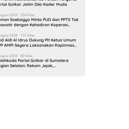
rtai Golkar Jatim Diisi Kader Muda
August 2026
254 View
rman Soebagyo Minta PUD dan PPTS Tak
awatir dengan Kehadiran Koperasi
rah Putih
August 2026
155 View
id Aldi Al Idrus Dukung Plt Ketua Umum
P AMPI Segera Laksanakan Rapimnas
an Munas X
August 2026
80 View
Nahkoda Partai Golkar di Sumatera
gian Selatan: Rekam Jejak,
epemimpinan, dan Komitmen Membangun
rtai