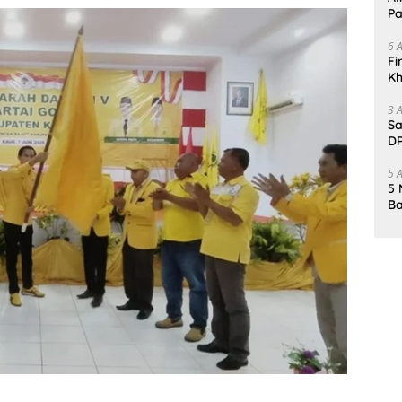
Pa
6 
Fi
Kh
Me
3 
Sa
DP
d
5 
5 
Ba
K
Pa