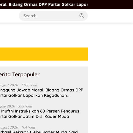
 DPP Partai Golkar Laporkan Kegaduhan Internal AMPI ke Ketum
erita Terpopuler
August 2026
1706 View
nggung Jawab Moral, Bidang Ormas DPP
rtai Golkar Laporkan Kegaduhan
ternal AMPI ke Ketum Bahlil Lahadalia
 July 2026
359 View
i Mufthi Instruksikan 60 Persen Pengurus
rtai Golkar Jatim Diisi Kader Muda
August 2026
164 View
rhasil Rekrut 10 Ribu Kader Muda, Said