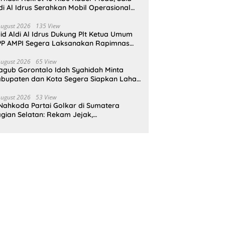
di Al Idrus Serahkan Mobil Operasional
tuk AMPG Jakarta
August 2026
135 View
id Aldi Al Idrus Dukung Plt Ketua Umum
P AMPI Segera Laksanakan Rapimnas
an Munas X
August 2026
65 View
gub Gorontalo Idah Syahidah Minta
bupaten dan Kota Segera Siapkan Lahan
tuk Program Sekolah Rakyat
August 2026
53 View
Nahkoda Partai Golkar di Sumatera
gian Selatan: Rekam Jejak,
epemimpinan, dan Komitmen Membangun
rtai