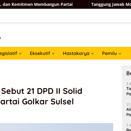
n Membangun Partai
Tanggung Jawab Moral, Bidang Ormas
egislatif
Eksekutif
Hastakarya
Pemilu
B
5 
Sebut 21 DPD II Solid
Ta
Pa
rtai Golkar Sulsel
In
31
Al
Pa
5 
Be