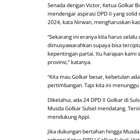
Senada dengan Victor, Ketua Golkar 
mendengar aspirasi DPD II yang solid 
2024, kata Nirwan, mengharuskan kade
“Sekarang ini eranya kita harus sela
dimusyawarahkan supaya bisa tercip
kepentingan partai. Itu harapan kami s
provinsi,” katanya.
“Kita mau Golkar besar, kebetulan ada w
pertimbangan. Tapi kita ini menunggu
Diketahui, ada 24 DPD II Golkar di Su
Musda Golkar Sulsel mendatang. Ters
mendukung Appi.
Jika dukungan bertahan hingga Musda d
sebagai Ketua DPD I Golkar Sulsel. Vi