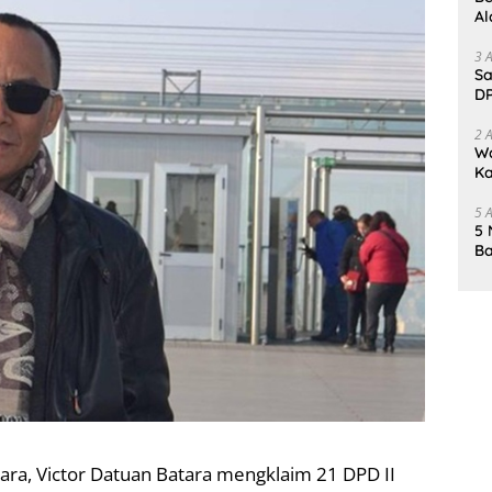
Al
Un
3 
Sa
DP
d
2 
Wa
Ka
un
5 
5 
Ba
K
Pa
tara, Victor Datuan Batara mengklaim 21 DPD II