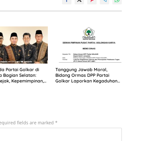
a Partai Golkar di
Tanggung Jawab Moral,
 Bagian Selatan:
Bidang Ormas DPP Partai
ejak, Kepemimpinan,
Golkar Laporkan Kegaduhan
itmen Membangun
Internal AMPI ke Ketum Bahlil
Lahadalia
equired fields are marked
*