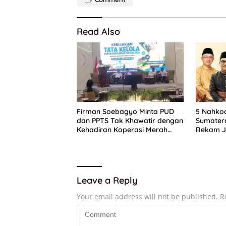
Read Also
Firman Soebagyo Minta PUD
5 Nahkod
dan PPTS Tak Khawatir dengan
Sumatera
Kehadiran Koperasi Merah
Rekam J
Putih
dan Kom
Partai
Leave a Reply
Your email address will not be published.
R