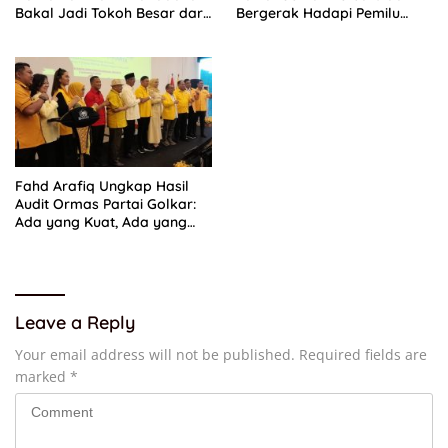
Bakal Jadi Tokoh Besar dari
Bergerak Hadapi Pemilu
Timur di Masa Depan
2029
Fahd Arafiq Ungkap Hasil
Audit Ormas Partai Golkar:
Ada yang Kuat, Ada yang
“Parah”
Leave a Reply
Your email address will not be published.
Required fields are
marked
*