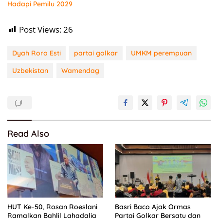
Hadapi Pemilu 2029
Post Views:
26
Dyah Roro Esti
partai golkar
UMKM perempuan
Uzbekistan
Wamendag
Read Also
HUT Ke-50, Rosan Roeslani
Basri Baco Ajak Ormas
Ramalkan Bahlil Lahadalia
Partai Golkar Bersatu dan