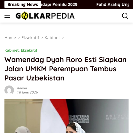
Skip
dan Bergerak Hadapi Pemilu 2029
Breaking News
Fahd Arafiq Ungkap Has
to
content
Home
Eksekutif
Kabinet
Kabinet
,
Eksekutif
Wamendag Dyah Roro Esti Siapkan
Jalan UMKM Perempuan Tembus
Pasar Uzbekistan
Admin
18 June 2026