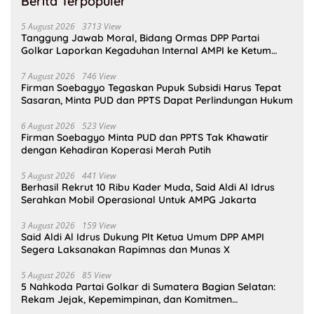
Berita Terpopuler
5 August 2026
3713 View
Tanggung Jawab Moral, Bidang Ormas DPP Partai
Golkar Laporkan Kegaduhan Internal AMPI ke Ketum
Bahlil Lahadalia
7 August 2026
746 View
Firman Soebagyo Tegaskan Pupuk Subsidi Harus Tepat
Sasaran, Minta PUD dan PPTS Dapat Perlindungan Hukum
6 August 2026
523 View
Firman Soebagyo Minta PUD dan PPTS Tak Khawatir
dengan Kehadiran Koperasi Merah Putih
5 August 2026
441 View
Berhasil Rekrut 10 Ribu Kader Muda, Said Aldi Al Idrus
Serahkan Mobil Operasional Untuk AMPG Jakarta
3 August 2026
159 View
Said Aldi Al Idrus Dukung Plt Ketua Umum DPP AMPI
Segera Laksanakan Rapimnas dan Munas X
5 August 2026
85 View
5 Nahkoda Partai Golkar di Sumatera Bagian Selatan:
Rekam Jejak, Kepemimpinan, dan Komitmen
Membangun Partai