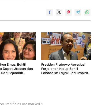
hun Emas, Bahlil
Presiden Prabowo Apresiasi
ia Dapat Ucapan dan
Perjalanan Hidup Bahlil
Dari Sejumlah
Lahadalia: Layak Jadi Inspirasi
 DPP Partai Golkar
bagi Anak Muda Indonesia
equired fields are marked
*