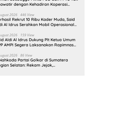
awatir dengan Kehadiran Koperasi
rah Putih
August 2026
446 View
rhasil Rekrut 10 Ribu Kader Muda, Said
di Al Idrus Serahkan Mobil Operasional
tuk AMPG Jakarta
August 2026
159 View
id Aldi Al Idrus Dukung Plt Ketua Umum
P AMPI Segera Laksanakan Rapimnas
an Munas X
August 2026
86 View
Nahkoda Partai Golkar di Sumatera
gian Selatan: Rekam Jejak,
epemimpinan, dan Komitmen Membangun
rtai