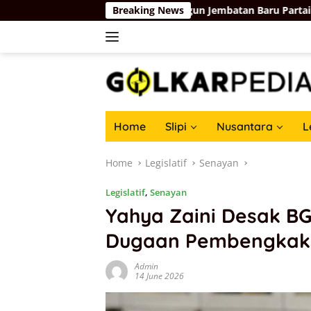
Skip
ro 1957
Membangun Jembatan Baru Partai Golkar-Partai
Breaking News
to
content
Home
Slipi
Nusantara
L
Home
Legislatif
Senayan
Legislatif
,
Senayan
Yahya Zaini Desak BG
Dugaan Pembengkak
Admin
14 June 2026