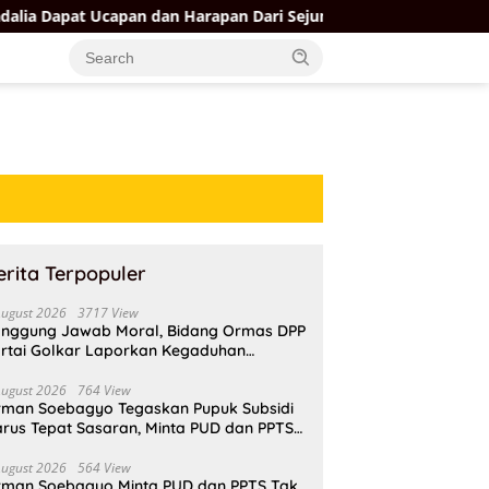
Ucapan dan Harapan Dari Sejumlah Pengurus DPP Partai Golkar
erita Terpopuler
August 2026
3717 View
nggung Jawab Moral, Bidang Ormas DPP
rtai Golkar Laporkan Kegaduhan
ternal AMPI ke Ketum Bahlil Lahadalia
August 2026
764 View
rman Soebagyo Tegaskan Pupuk Subsidi
rus Tepat Sasaran, Minta PUD dan PPTS
pat Perlindungan Hukum
August 2026
564 View
rman Soebagyo Minta PUD dan PPTS Tak