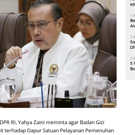
Kh
Me
5 
Be
Al
Un
3 
Sa
DP
d
5 
5 
Ba
K
Pa
 DPR RI, Yahya Zaini meminta agar Badan Gizi
dit terhadap Dapur Satuan Pelayanan Pemenuhan