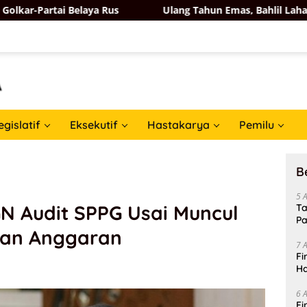
 Belaya Rus
Ulang Tahun Emas, Bahlil Lahadalia Dapat 
egislatif
Eksekutif
Hastakarya
Pemilu
B
5 
N Audit SPPG Usai Muncul
Ta
Pa
an Anggaran
In
7 
Fi
Ha
Da
6 
Fi