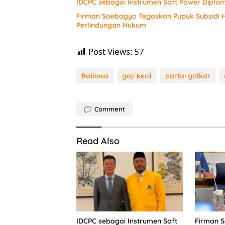
IDCPC sebagai Instrumen Soft Power Diplo
Firman Soebagyo Tegaskan Pupuk Subsidi H
Perlindungan Hukum
Post Views:
57
Babinsa
gaji kecil
partai golkar
Comment
Read Also
IDCPC sebagai Instrumen Soft
Firman 