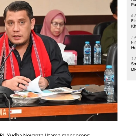
Pa
6 
Fi
Kh
Me
7 
Fi
Ha
Da
3 
Sa
DP
d
R RI, Yudha Novanza Utama mendorong