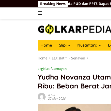
Skip
rus Tepat Sasaran, Minta PUD dan PPTS Dapat Perlindungan H
Breaking News
to
content
Home
Slipi
Nusantara
L
Home
Legislatif
Senayan
Legislatif
,
Senayan
Yudha Novanza Utama
Ribu: Beban Berat Ja
Admin
25 May 2026