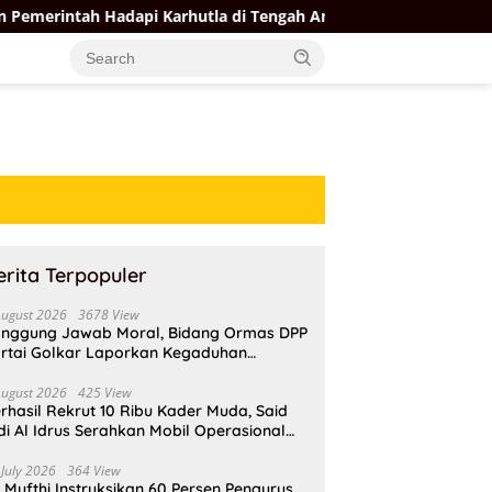
dapi Karhutla di Tengah Ancaman El Nino
Ahmad Doli Ba
erita Terpopuler
August 2026
3678 View
nggung Jawab Moral, Bidang Ormas DPP
rtai Golkar Laporkan Kegaduhan
ternal AMPI ke Ketum Bahlil Lahadalia
August 2026
425 View
rhasil Rekrut 10 Ribu Kader Muda, Said
di Al Idrus Serahkan Mobil Operasional
tuk AMPG Jakarta
 July 2026
364 View
i Mufthi Instruksikan 60 Persen Pengurus