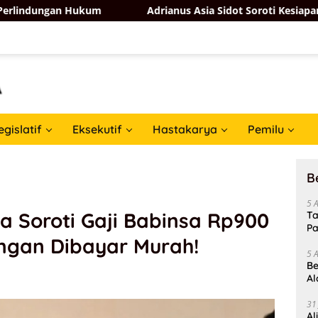
ukum
Adrianus Asia Sidot Soroti Kesiapan Pemerintah Ha
egislatif
Eksekutif
Hastakarya
Pemilu
B
5 
 Soroti Gaji Babinsa Rp900
Ta
Pa
ngan Dibayar Murah!
In
5 
Be
Al
Un
31
Al