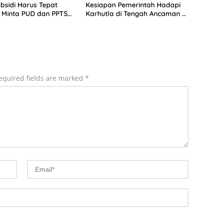
bsidi Harus Tepat
Kesiapan Pemerintah Hadapi
 Minta PUD dan PPTS
Karhutla di Tengah Ancaman El
erlindungan Hukum
Nino
equired fields are marked
*