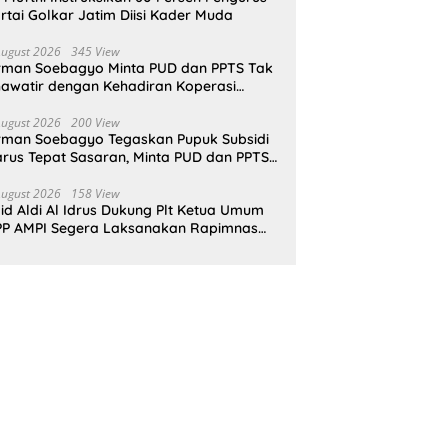
rtai Golkar Jatim Diisi Kader Muda
August 2026
345 View
rman Soebagyo Minta PUD dan PPTS Tak
awatir dengan Kehadiran Koperasi
rah Putih
August 2026
200 View
rman Soebagyo Tegaskan Pupuk Subsidi
rus Tepat Sasaran, Minta PUD dan PPTS
pat Perlindungan Hukum
August 2026
158 View
id Aldi Al Idrus Dukung Plt Ketua Umum
P AMPI Segera Laksanakan Rapimnas
an Munas X