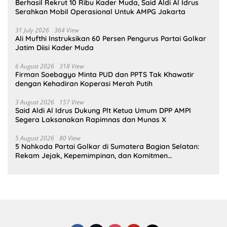
Berhasil Rekrut 10 Ribu Kader Muda, Said Aldi Al Idrus
Serahkan Mobil Operasional Untuk AMPG Jakarta
31 July 2026
364 View
Ali Mufthi Instruksikan 60 Persen Pengurus Partai Golkar
Jatim Diisi Kader Muda
6 August 2026
318 View
Firman Soebagyo Minta PUD dan PPTS Tak Khawatir
dengan Kehadiran Koperasi Merah Putih
3 August 2026
157 View
Said Aldi Al Idrus Dukung Plt Ketua Umum DPP AMPI
Segera Laksanakan Rapimnas dan Munas X
5 August 2026
80 View
5 Nahkoda Partai Golkar di Sumatera Bagian Selatan:
Rekam Jejak, Kepemimpinan, dan Komitmen
Membangun Partai