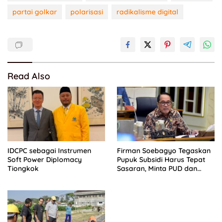
partai golkar
polarisasi
radikalisme digital
Read Also
IDCPC sebagai Instrumen
Firman Soebagyo Tegaskan
Soft Power Diplomacy
Pupuk Subsidi Harus Tepat
Tiongkok
Sasaran, Minta PUD dan
PPTS Dapat Perlindungan
Hukum