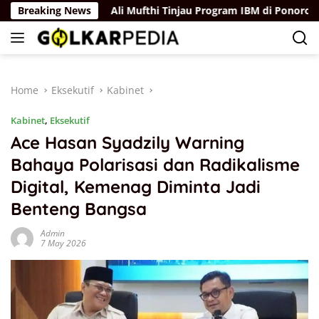
Skip
n Hukum
Breaking News
Ali Mufthi Tinjau Program IBM di Ponorogo, Pasti
to
content
Home
Eksekutif
Kabinet
Kabinet
,
Eksekutif
Ace Hasan Syadzily Warning
Bahaya Polarisasi dan Radikalisme
Digital, Kemenag Diminta Jadi
Benteng Bangsa
Admin
7 May 2026