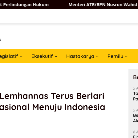
an Hukum
Menteri ATR/BPN Nusron Wahid Percepat Sertip
egislatif
Eksekutif
Hastakarya
Pemilu
B
5 
Lemhannas Terus Berlari
Ta
Pa
asional Menuju Indonesia
In
5 
Be
Al
Un
6 
Fi