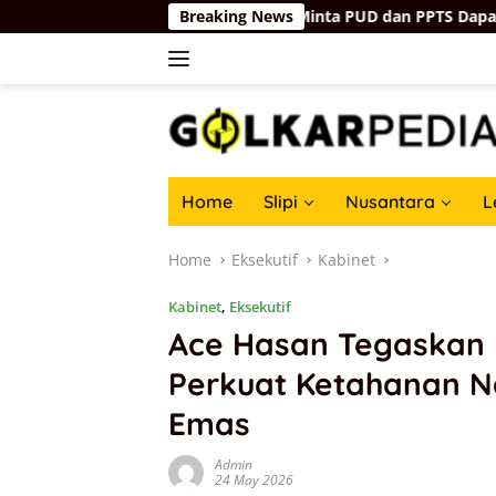
Skip
i Harus Tepat Sasaran, Minta PUD dan PPTS Dapat Perlindung
Breaking News
to
content
Home
Slipi
Nusantara
L
Home
Eksekutif
Kabinet
Kabinet
,
Eksekutif
Ace Hasan Tegaskan 
Perkuat Ketahanan N
Emas
Admin
24 May 2026