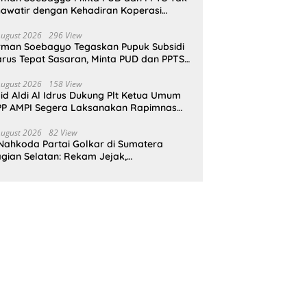
awatir dengan Kehadiran Koperasi
rah Putih
August 2026
296 View
rman Soebagyo Tegaskan Pupuk Subsidi
rus Tepat Sasaran, Minta PUD dan PPTS
pat Perlindungan Hukum
August 2026
158 View
id Aldi Al Idrus Dukung Plt Ketua Umum
P AMPI Segera Laksanakan Rapimnas
an Munas X
August 2026
82 View
Nahkoda Partai Golkar di Sumatera
gian Selatan: Rekam Jejak,
epemimpinan, dan Komitmen Membangun
rtai