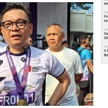
Kh
Me
7 
Fi
Ha
Da
3 
Sa
DP
d
5 
5 
Ba
K
Pa