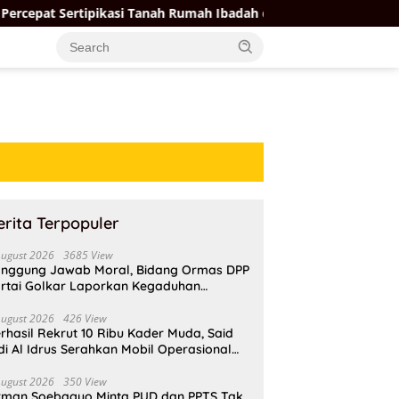
ikasi Tanah Rumah Ibadah di NTT, Target Jadi Kado Natal
erita Terpopuler
August 2026
3685 View
nggung Jawab Moral, Bidang Ormas DPP
rtai Golkar Laporkan Kegaduhan
ternal AMPI ke Ketum Bahlil Lahadalia
August 2026
426 View
rhasil Rekrut 10 Ribu Kader Muda, Said
di Al Idrus Serahkan Mobil Operasional
tuk AMPG Jakarta
August 2026
350 View
rman Soebagyo Minta PUD dan PPTS Tak