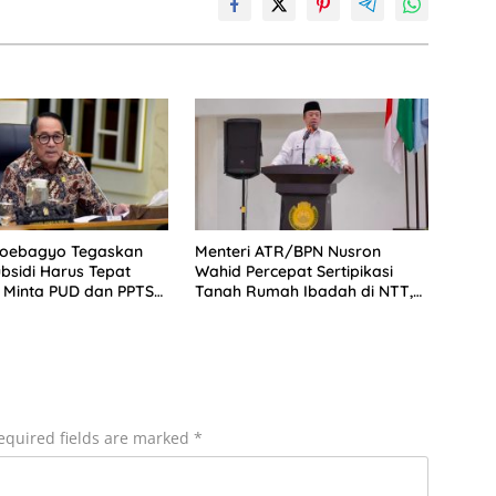
Soebagyo Tegaskan
Menteri ATR/BPN Nusron
bsidi Harus Tepat
Wahid Percepat Sertipikasi
 Minta PUD dan PPTS
Tanah Rumah Ibadah di NTT,
erlindungan Hukum
Target Jadi Kado Natal
equired fields are marked
*