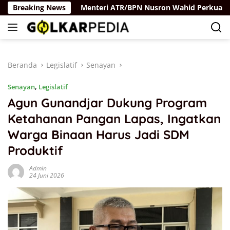
Langsung
aya Rus
Breaking News
Menteri ATR/BPN Nusron Wahid Perkuat Kolabo
ke
konten
Beranda
Legislatif
Senayan
Senayan
,
Legislatif
Agun Gunandjar Dukung Program
Ketahanan Pangan Lapas, Ingatkan
Warga Binaan Harus Jadi SDM
Produktif
Admin
24 Juni 2026