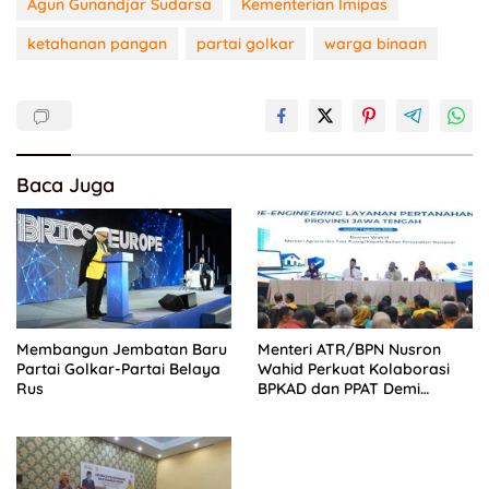
Agun Gunandjar Sudarsa
Kementerian Imipas
ketahanan pangan
partai golkar
warga binaan
Baca Juga
Membangun Jembatan Baru
Menteri ATR/BPN Nusron
Partai Golkar-Partai Belaya
Wahid Perkuat Kolaborasi
Rus
BPKAD dan PPAT Demi
Percepatan Layanan
Pertanahan