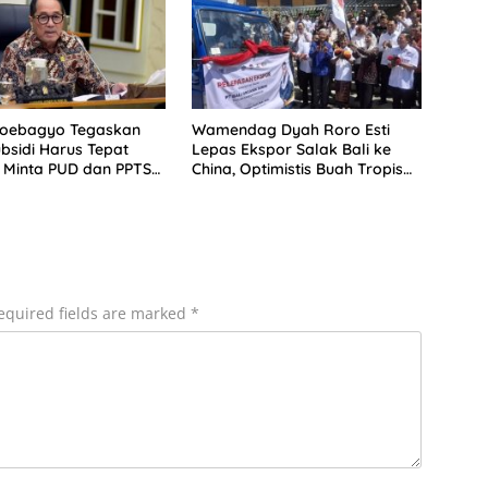
Soebagyo Tegaskan
Wamendag Dyah Roro Esti
bsidi Harus Tepat
Lepas Ekspor Salak Bali ke
 Minta PUD dan PPTS
China, Optimistis Buah Tropis
erlindungan Hukum
Kuasai Pasar Global
equired fields are marked
*