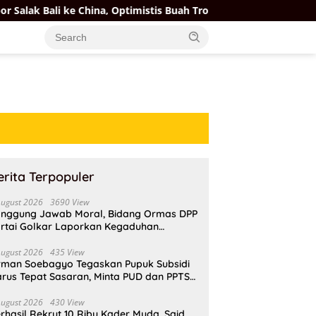
hina, Optimistis Buah Tropis Kuasai Pasar Global
Mente
erita Terpopuler
August 2026
3690 View
nggung Jawab Moral, Bidang Ormas DPP
rtai Golkar Laporkan Kegaduhan
ternal AMPI ke Ketum Bahlil Lahadalia
August 2026
435 View
rman Soebagyo Tegaskan Pupuk Subsidi
rus Tepat Sasaran, Minta PUD dan PPTS
pat Perlindungan Hukum
August 2026
430 View
rhasil Rekrut 10 Ribu Kader Muda, Said