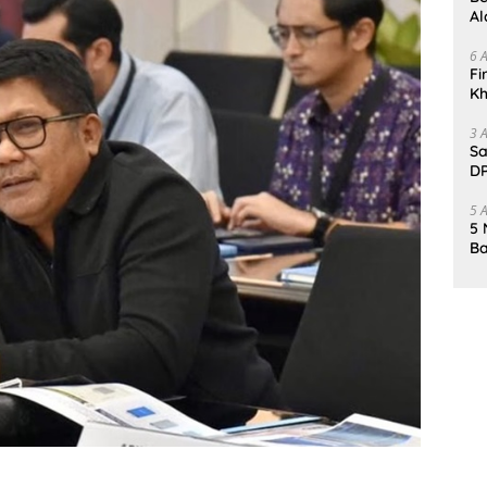
Al
Un
6 
Fi
Kh
Me
3 
Sa
DP
d
5 
5 
Ba
K
Pa