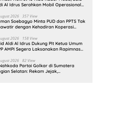
di Al Idrus Serahkan Mobil Operasional
tuk AMPG Jakarta
August 2026
357 View
rman Soebagyo Minta PUD dan PPTS Tak
awatir dengan Kehadiran Koperasi
rah Putih
August 2026
158 View
id Aldi Al Idrus Dukung Plt Ketua Umum
P AMPI Segera Laksanakan Rapimnas
an Munas X
August 2026
82 View
Nahkoda Partai Golkar di Sumatera
gian Selatan: Rekam Jejak,
epemimpinan, dan Komitmen Membangun
rtai