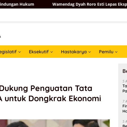
um
Wamendag Dyah Roro Esti Lepas Ekspor Salak Bali ke C
egislatif
Eksekutif
Hastakarya
Pemilu
B
5 
Dukung Penguatan Tata
Ta
Pa
DA untuk Dongkrak Ekonomi
In
7 
Fi
Ha
Da
5 
Be