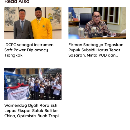
Read Also
IDCPC sebagai Instrumen
Firman Soebagyo Tegaskan
Soft Power Diplomacy
Pupuk Subsidi Harus Tepat
Tiongkok
Sasaran, Minta PUD dan
PPTS Dapat Perlindungan
Hukum
Wamendag Dyah Roro Esti
Lepas Ekspor Salak Bali ke
China, Optimistis Buah Tropis
Kuasai Pasar Global