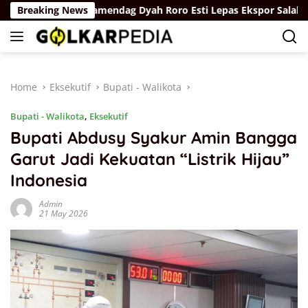
Skip
ukum
Breaking News
Wamendag Dyah Roro Esti Lepas Ekspor Salak Bali ke
to
content
Home
Eksekutif
Bupati - Walikota
Bupati - Walikota
,
Eksekutif
Bupati Abdusy Syakur Amin Bangga
Garut Jadi Kekuatan “Listrik Hijau”
Indonesia
Admin
21 May 2026