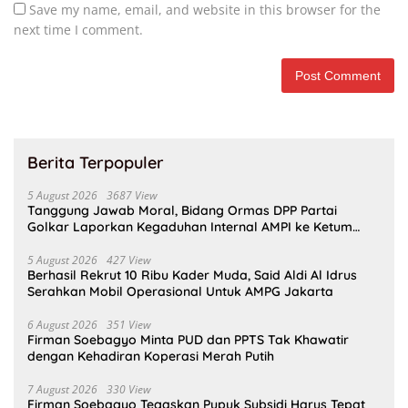
Save my name, email, and website in this browser for the
next time I comment.
Berita Terpopuler
5 August 2026
3687 View
Tanggung Jawab Moral, Bidang Ormas DPP Partai
Golkar Laporkan Kegaduhan Internal AMPI ke Ketum
Bahlil Lahadalia
5 August 2026
427 View
Berhasil Rekrut 10 Ribu Kader Muda, Said Aldi Al Idrus
Serahkan Mobil Operasional Untuk AMPG Jakarta
6 August 2026
351 View
Firman Soebagyo Minta PUD dan PPTS Tak Khawatir
dengan Kehadiran Koperasi Merah Putih
7 August 2026
330 View
Firman Soebagyo Tegaskan Pupuk Subsidi Harus Tepat