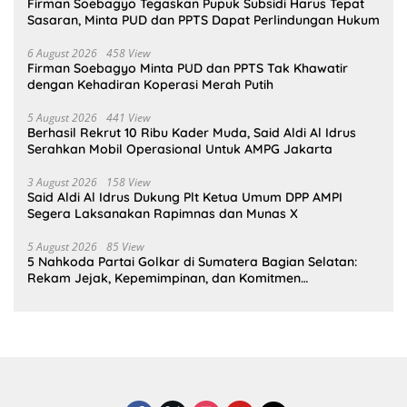
Firman Soebagyo Tegaskan Pupuk Subsidi Harus Tepat
Sasaran, Minta PUD dan PPTS Dapat Perlindungan Hukum
6 August 2026
458 View
Firman Soebagyo Minta PUD dan PPTS Tak Khawatir
dengan Kehadiran Koperasi Merah Putih
5 August 2026
441 View
Berhasil Rekrut 10 Ribu Kader Muda, Said Aldi Al Idrus
Serahkan Mobil Operasional Untuk AMPG Jakarta
3 August 2026
158 View
Said Aldi Al Idrus Dukung Plt Ketua Umum DPP AMPI
Segera Laksanakan Rapimnas dan Munas X
5 August 2026
85 View
5 Nahkoda Partai Golkar di Sumatera Bagian Selatan:
Rekam Jejak, Kepemimpinan, dan Komitmen
Membangun Partai