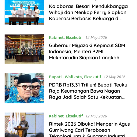
Kolaborasi Besar! Mendukbangga
Wihaji dan Menkop Ferry Siapkan
Koperasi Berbasis Keluarga di
Seluruh Indonesia
Kabinet
,
Eksekutif
12 May 2026
Gubernur Miyazaki Kepincut SDM
Indonesia, Menteri P2MI
Mukhtarudin Siapkan Langkah
Besar PMI Skilled Worker
Bupati - Walikota
,
Eksekutif
12 May 2026
PDRB Rp13,31 Triliun! Bupati Teuku
Raja Keumangan Bawa Nagan
Raya Jadi Salah Satu Kekuatan
Ekonomi di Aceh
Kabinet
,
Eksekutif
12 May 2026
Rintek 2026 Dibuka! Menperin Agus
Gumiwang Cari Terobosan
Teknologi untuk Guncang Industri