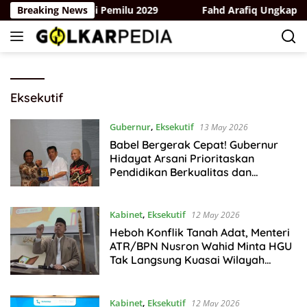
Skip
n Bergerak Hadapi Pemilu 2029
Breaking News
Fahd Arafiq Ungkap Hasil
to
content
Eksekutif
Gubernur
,
Eksekutif
13 May 2026
Babel Bergerak Cepat! Gubernur
Hidayat Arsani Prioritaskan
Pendidikan Berkualitas dan
Layanan Kesehatan
Kabinet
,
Eksekutif
12 May 2026
Heboh Konflik Tanah Adat, Menteri
ATR/BPN Nusron Wahid Minta HGU
Tak Langsung Kuasai Wilayah
Ulayat
Kabinet
,
Eksekutif
12 May 2026