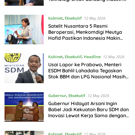
Dunia
Kabinet
,
Eksekutif
12 May 2026
Satelit Nusantara 5 Resmi
Beroperasi, Menkomdigi Meutya
Hafid Pastikan Indonesia Makin
Berdaulat di Antariksa
Kabinet
,
Eksekutif
,
Headline
12 May 2026
Usai Lapor ke Prabowo, Menteri
ESDM Bahlil Lahadalia Tegaskan
Stok BBM dan LPG Nasional Masih
Aman
Gubernur
,
Eksekutif
12 May 2026
Gubernur Hidayat Arsani Ingin
Babel Jadi Kekuatan Baru SDM dan
Inovasi Lewat Kerja Sama dengan
UGM
Kabinet
,
Eksekutif
12 May 2026